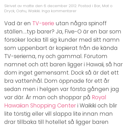
Skrivet av
matte
den
6 december 2012
. Postad i
Bar
,
Mat o
till
Dryck
,
Oahu
,
Waikiki
.
Inga kommentarer
Five-
O
Vad är en
TV-serie
utan några spinoff
Bar
ställen….typ barer? Ja, Five-O är en bar som
&
Lounge
försöker locka till sig kunder med sitt namn
som uppenbart är kopierat från de kända
TV-serierna, ny och gammal. Förutom
namnet och att baren ligger i Hawaii, så har
dom inget gemensamt. Dock så är det ett
bra vattenhål. Dom öppnade för ett år
sedan men i helgen var första gången jag
var där. Är man och shoppar på
Royal
Hawaiian Shopping Center
i Waikiki och blir
lite törstig eller vill slappa lite innan man
drar tillbaka till hotellet så ligger baren