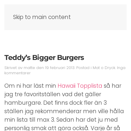
Skip to main content
Teddy’s Bigger Burgers
Skrivet av
matte
den
19 februari 2013
. Postad i
Mat o Dryck
.
Inga
till
kommentarer
Teddy’s
Bigger
Om ni har läst min
Hawaii Topplista
så har
Burgers
jag tre favoritställen vad det gäller
hamburgare. Det finns dock fler än 3
ställen jag rekommenderar men ville hålla
min lista till max 3. Sedan har det ju med
personlig smak att göra också. Varje år så