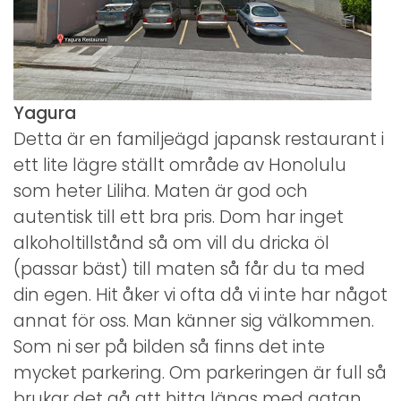
Yagura
Detta är en familjeägd japansk restaurant i
ett lite lägre ställt område av Honolulu
som heter Liliha. Maten är god och
autentisk till ett bra pris. Dom har inget
alkoholtillstånd så om vill du dricka öl
(passar bäst) till maten så får du ta med
din egen. Hit åker vi ofta då vi inte har något
annat för oss. Man känner sig välkommen.
Som ni ser på bilden så finns det inte
mycket parkering. Om parkeringen är full så
brukar det gå att hitta längs med gatan.