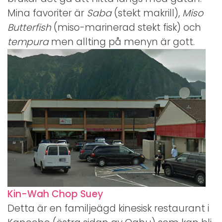
Mina favoriter är
Saba
(stekt makrill),
Miso
Butterfish
(miso-marinerad stekt fisk) och
tempura
men allting på menyn är gott.
Kin-Wah Chop Suey
Detta är en familjeägd kinesisk restaurant i