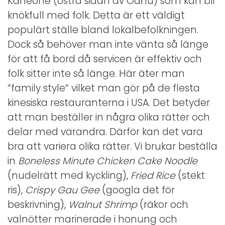
Kaneohe (östra sidan av Oahu) som kan bli
knökfull med folk. Detta är ett väldigt
populärt ställe bland lokalbefolkningen.
Dock så behöver man inte vänta så länge
för att få bord då servicen är effektiv och
folk sitter inte så länge. Här äter man
”family style” vilket man gör på de flesta
kinesiska restauranterna i USA. Det betyder
att man beställer in några olika rätter och
delar med varandra. Därför kan det vara
bra att variera olika rätter. Vi brukar beställa
in
Boneless Minute Chicken Cake Noodle
(nudelrätt med kyckling),
Fried Rice
(stekt
ris),
Crispy Gau Gee
(googla det för
beskrivning),
Walnut Shrimp
(räkor och
valnötter marinerade i honung och