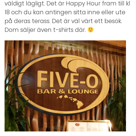
väldigt lägligt. Det är Happy Hour fram till kl
18 och du kan antingen sitta inne eller ute
på deras terass. Det är väl värt ett besök.
Dom säljer även t-shirts där.