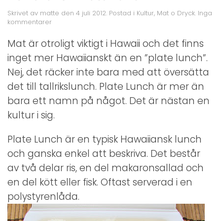
Skrivet av
matte
den
4 juli 2012
. Postad i
Kultur
,
Mat o Dryck
.
Inga
till
kommentarer
Hawaiiansk
Plate
Mat är otroligt viktigt i Hawaii och det finns
Lunch
inget mer Hawaiianskt än en ”plate lunch”.
Nej, det räcker inte bara med att översätta
det till tallrikslunch. Plate Lunch är mer än
bara ett namn på något. Det är nästan en
kultur i sig.
Plate Lunch är en typisk Hawaiiansk lunch
och ganska enkel att beskriva. Det består
av två delar ris, en del makaronsallad och
en del kött eller fisk. Oftast serverad i en
polystyrenlåda.