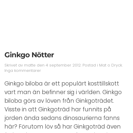
Ginkgo Nötter
Skrivet av
matte
den
4 september 2012
. Postad i
Mat o Dryck
.
till
Inga kommentarer
Ginkgo
Nötter
Ginkgo biloba är ett populärt kosttillskott
vart man än befinner sig i världen. Ginkgo
biloba görs av löven från Ginkgoträdet.
Visste in att Ginkgoträd har funnits på
jorden ända sedans dinosaurierna fanns
här? Förutom löv så har Ginkgoträd även