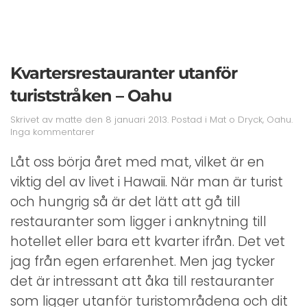
Kvartersrestauranter utanför
turiststråken – Oahu
Skrivet av
matte
den
8 januari 2013
. Postad i
Mat o Dryck
,
Oahu
.
till
Inga kommentarer
Kvartersrestauranter
utanför
Låt oss börja året med mat, vilket är en
turiststråken
viktig del av livet i Hawaii. När man är turist
–
Oahu
och hungrig så är det lätt att gå till
restauranter som ligger i anknytning till
hotellet eller bara ett kvarter ifrån. Det vet
jag från egen erfarenhet. Men jag tycker
det är intressant att åka till restauranter
som ligger utanför turistområdena och dit