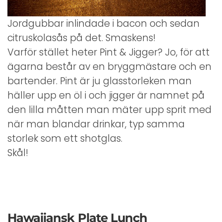
Jordgubbar inlindade i bacon och sedan
citruskolasås på det. Smaskens!
Varför stället heter Pint & Jigger? Jo, för att
ägarna består av en bryggmästare och en
bartender. Pint är ju glasstorleken man
häller upp en öl i och jigger är namnet på
den lilla måtten man mäter upp sprit med
när man blandar drinkar, typ samma
storlek som ett shotglas.
Skål!
Hawaiiansk Plate Lunch