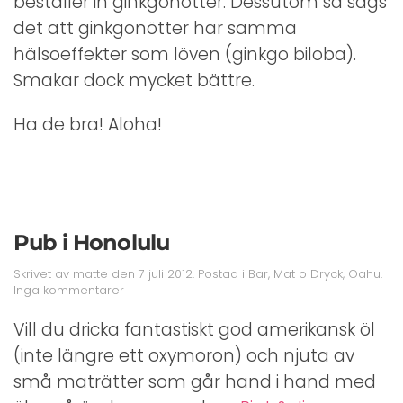
beställer in ginkgonötter. Dessutom så sägs
det att ginkgonötter har samma
hälsoeffekter som löven (ginkgo biloba).
Smakar dock mycket bättre.
Ha de bra! Aloha!
Pub i Honolulu
Skrivet av
matte
den
7 juli 2012
. Postad i
Bar
,
Mat o Dryck
,
Oahu
.
till
Inga kommentarer
Pub
i
Vill du dricka fantastiskt god amerikansk öl
Honolulu
(inte längre ett oxymoron) och njuta av
små maträtter som går hand i hand med