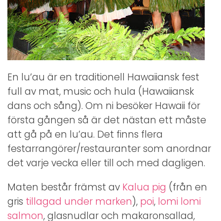
En lu’au är en traditionell Hawaiiansk fest
full av mat, music och hula (Hawaiiansk
dans och sång). Om ni besöker Hawaii för
första gången så är det nästan ett måste
att gå på en lu’au. Det finns flera
festarrangörer/restauranter som anordnar
det varje vecka eller till och med dagligen.
Maten består främst av
Kalua pig
(från en
gris
tillagad under marken
),
poi
,
lomi lomi
salmon
, glasnudlar och makaronsallad,