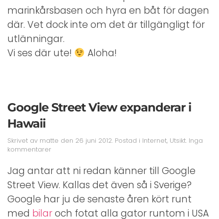
marinkårsbasen och hyra en båt för dagen
där. Vet dock inte om det är tillgängligt för
utlänningar.
Vi ses där ute!
Aloha!
Google Street View expanderar i
Hawaii
Skrivet av
matte
den
26 juni 2012
. Postad i
Internet
,
Utsikt
.
Inga
till
kommentarer
Google
Street
Jag antar att ni redan känner till Google
View
Street View. Kallas det även så i Sverige?
expanderar
i
Google har ju de senaste åren kört runt
Hawaii
med
bilar
och fotat alla gator runtom i USA