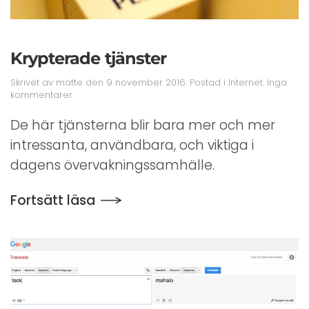
Krypterade tjänster
Skrivet av
matte
den
9 november 2016
. Postad i
Internet
.
Inga
till
kommentarer
Krypterade
tjänster
De här tjänsterna blir bara mer och mer
intressanta, användbara, och viktiga i
dagens övervakningssamhälle.
Fortsätt läsa