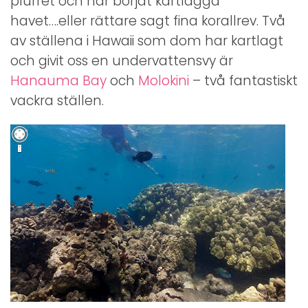
plurret och har börjat kartlägga
havet….eller rättare sagt fina korallrev. Två
av ställena i Hawaii som dom har kartlagt
och givit oss en undervattensvy är
Hanauma Bay
och
Molokini
– två fantastiskt
vackra ställen.