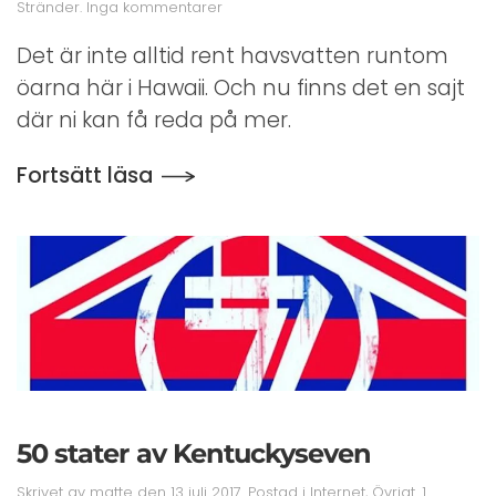
till
Stränder
.
Inga kommentarer
Rent
Vatten
Det är inte alltid rent havsvatten runtom
öarna här i Hawaii. Och nu finns det en sajt
där ni kan få reda på mer.
Fortsätt läsa
50 stater av Kentuckyseven
Skrivet av
matte
den
13 juli 2017
. Postad i
Internet
,
Övrigt
.
1