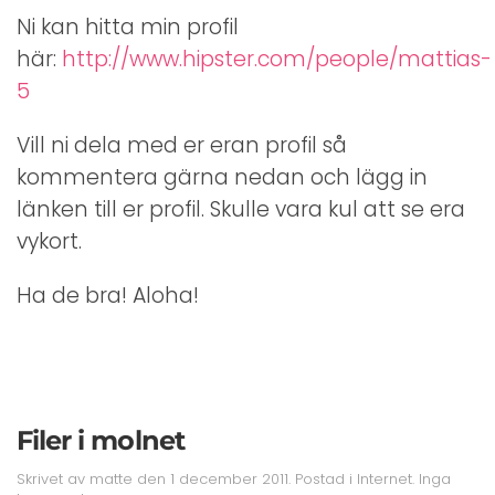
Ni kan hitta min profil
här:
http://www.hipster.com/people/mattias-
5
Vill ni dela med er eran profil så
kommentera gärna nedan och lägg in
länken till er profil. Skulle vara kul att se era
vykort.
Ha de bra! Aloha!
Filer i molnet
Skrivet av
matte
den
1 december 2011
. Postad i
Internet
.
Inga