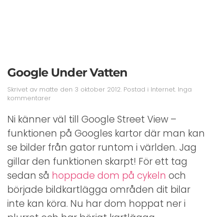
Google Under Vatten
Skrivet av
matte
den
3 oktober 2012
. Postad i
Internet
.
Inga
till
kommentarer
Google
Under
Ni känner väl till Google Street View –
Vatten
funktionen på Googles kartor där man kan
se bilder från gator runtom i världen. Jag
gillar den funktionen skarpt! För ett tag
sedan så
hoppade dom på cykeln
och
började bildkartlägga områden dit bilar
inte kan köra. Nu har dom hoppat ner i