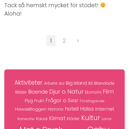
Tack så hemskt mycket för stödet!
Aloha!
1
2
Aktiviteter
Big Island
Blandade
Bil
Arbete
Bar
Djur o Natur
Film
Boende
Bilder
Ekonomi
Frågor o Svar
Flyg
Frukt
Företagande
hotell
Hälsa
Internet
HawaiiBloggen
Historia
Kultur
Klimat
Kauai
Kaneohe
Kläder
Lanai