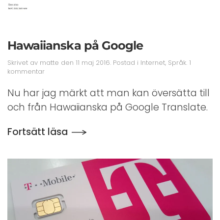
Hawaiianska på Google
Skrivet av
matte
den
11 maj 2016
. Postad i
Internet
,
Språk
.
1
till
kommentar
Hawaiianska
på
Nu har jag märkt att man kan översätta till
Google
och från Hawaiianska på Google Translate.
Fortsätt läsa