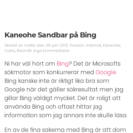
Kaneohe Sandbar på Bing
Skrivet av
matte
den
28 juni 2012
. Postad i
Internet
,
Kaneohe
,
till
Oahu
,
Resmål
.
Inga kommentarer
Kaneohe
Sandbar
Ni har väl hört om
Bing
? Det är Microsofts
på
sökmotor som konkurrerar med
Google
.
Bing
Bing kanske inte är riktigt lika bra som
Google när det gäller sökresultat men jag
gillar Bing väldigt mycket. Det är roligt att
använda Bing och oftast hittar jag
information som jag annars inte skulle läsa.
En av de fina sakerna med Bing är att dom