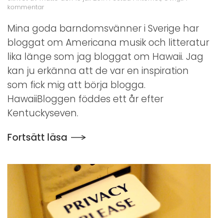
till
kommentar
50
stater
Mina goda barndomsvänner i Sverige har
av
bloggat om Americana musik och litteratur
Kentuckyseven
lika länge som jag bloggat om Hawaii. Jag
kan ju erkänna att de var en inspiration
som fick mig att börja blogga.
HawaiiBloggen föddes ett år efter
Kentuckyseven.
Fortsätt läsa