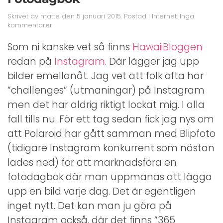
Skrivet av
matte
den
5 januari 2015
. Postad i
Internet
.
Inga
till
kommentarer
Fotodagbok
Som ni kanske vet så finns
HawaiiBloggen
redan på
Instagram
. Där lägger jag upp
bilder emellanåt. Jag vet att folk ofta har
”challenges” (utmaningar) på Instagram
men det har aldrig riktigt lockat mig. I alla
fall tills nu. För ett tag sedan fick jag nys om
att Polaroid har gått samman med Blipfoto
(tidigare Instagram konkurrent som nästan
lades ned) för att marknadsföra en
fotodagbok där man uppmanas att lägga
upp en bild varje dag. Det är egentligen
inget nytt. Det kan man ju göra på
Instagram också, där det finns ”365