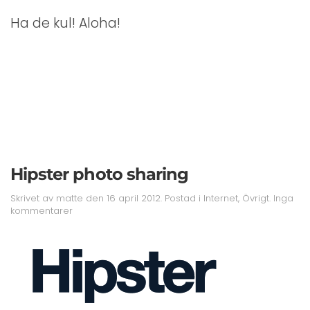
Ha de kul! Aloha!
Hipster photo sharing
Skrivet av
matte
den
16 april 2012
. Postad i
Internet
,
Övrigt
.
Inga
till
kommentarer
Hipster
photo
sharing