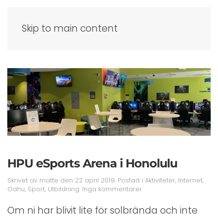
Skip to main content
HPU eSports Arena i Honolulu
Skrivet av
matte
den
22 april 2019
. Postad i
Aktiviteter
,
Internet
,
till
Oahu
,
Sport
,
Utbildning
.
Inga kommentarer
HPU
eSports
Om ni har blivit lite för solbrända och inte
Arena