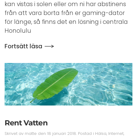
kan vistas i solen eller om ni har abstinens
i
Honolulu
från att vara borta från er gaming-dator
för länge, så finns det en lösning i centrala
Honolulu
Fortsätt läsa
Rent Vatten
Skrivet av
matte
den
18 januari 2018
. Postad i
Hälsa
,
Internet
,