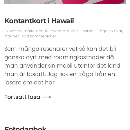
Kontantkort i Hawaii
Skrivet av
matte
den
10 november 2015
. Postad i
Frågor o Svar
,
till
Internet
.
Inga kommentarer
Kontantkort
i
Som många resenärer vet så kan det bli
Hawaii
ganska dyrt med roamingkostnader då
man använder sin mobil utanför det land
man är bosatt. Jag fick en fråga från en
läsare om det här.
Fortsätt läsa
Fotodagbok