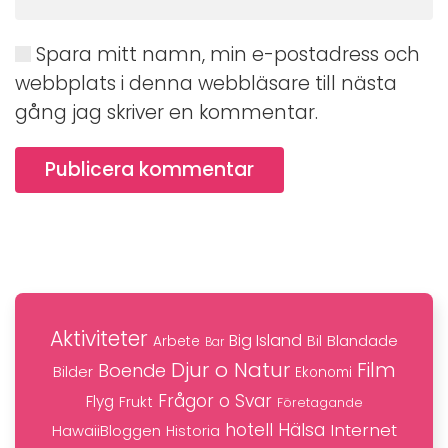
Spara mitt namn, min e-postadress och
webbplats i denna webbläsare till nästa
gång jag skriver en kommentar.
Publicera kommentar
Aktiviteter
Big Island
Blandade
Bil
Arbete
Bar
Djur o Natur
Film
Boende
Bilder
Ekonomi
Frågor o Svar
Flyg
Frukt
Företagande
hotell
Hälsa
Internet
HawaiiBloggen
Historia