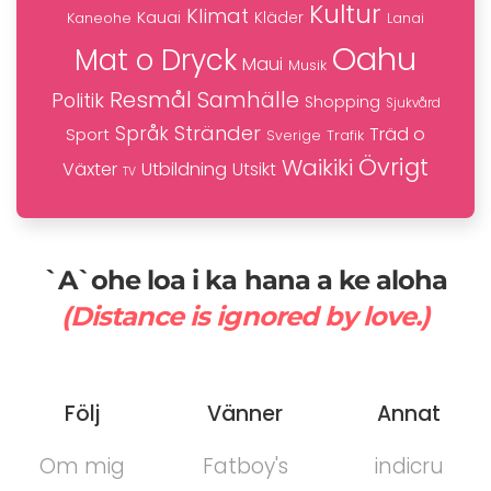
Kultur
Klimat
Kauai
Kaneohe
Kläder
Lanai
Oahu
Mat o Dryck
Maui
Musik
Resmål
Samhälle
Politik
Shopping
Sjukvård
Stränder
Språk
Träd o
Sport
Trafik
Sverige
Övrigt
Waikiki
Växter
Utbildning
Utsikt
TV
`A`ohe loa i ka hana a ke aloha
(Distance is ignored by love.)
Följ
Vänner
Annat
Om mig
Fatboy's
indicru