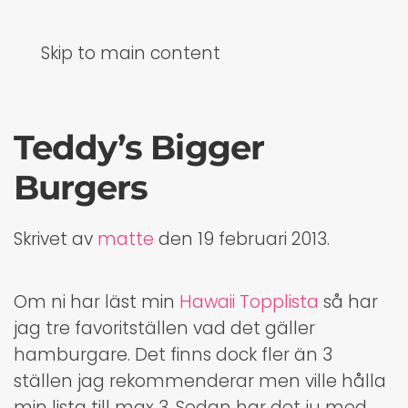
Skip to main content
Teddy’s Bigger
Burgers
Skrivet av
matte
den
19 februari 2013
.
Om ni har läst min
Hawaii Topplista
så har
jag tre favoritställen vad det gäller
hamburgare. Det finns dock fler än 3
ställen jag rekommenderar men ville hålla
min lista till max 3. Sedan har det ju med