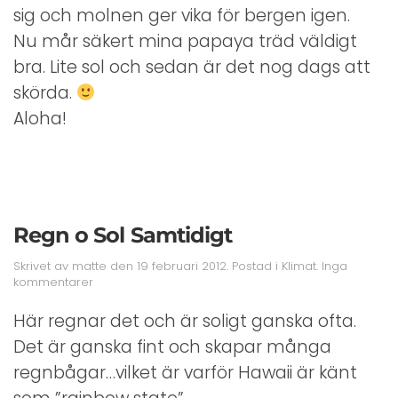
sig och molnen ger vika för bergen igen.
Nu mår säkert mina papaya träd väldigt
bra. Lite sol och sedan är det nog dags att
skörda.
Aloha!
Regn o Sol Samtidigt
Skrivet av
matte
den
19 februari 2012
. Postad i
Klimat
.
Inga
till
kommentarer
Regn
o
Här regnar det och är soligt ganska ofta.
Sol
Det är ganska fint och skapar många
Samtidigt
regnbågar…vilket är varför Hawaii är känt