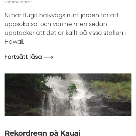
till
kommentarer
Luftkonditionering
i
Ni har flugit halvvägs runt jorden för att
Hawaii
uppsöka sol och värme men sedan
upptäcker att det är kallt på vissa ställen i
Hawaii.
Fortsätt läsa
Rekordregn på Kauai