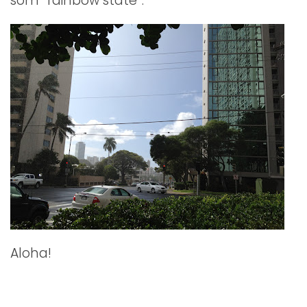
som ”rainbow state”.
Aloha!