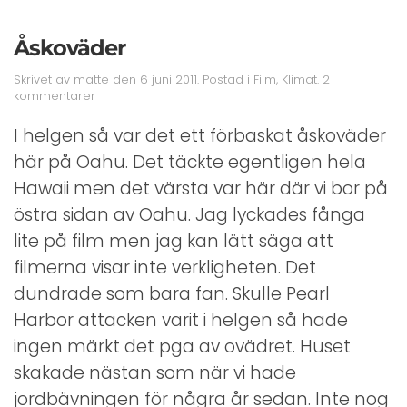
Åskoväder
Skrivet av
matte
den
6 juni 2011
. Postad i
Film
,
Klimat
.
2
till
kommentarer
Åskoväder
I helgen så var det ett förbaskat åskoväder
här på Oahu. Det täckte egentligen hela
Hawaii men det värsta var här där vi bor på
östra sidan av Oahu. Jag lyckades fånga
lite på film men jag kan lätt säga att
filmerna visar inte verkligheten. Det
dundrade som bara fan. Skulle Pearl
Harbor attacken varit i helgen så hade
ingen märkt det pga av ovädret. Huset
skakade nästan som när vi hade
jordbävningen för några år sedan. Inte nog