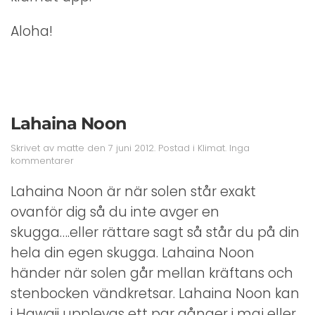
Aloha!
Lahaina Noon
Skrivet av
matte
den
7 juni 2012
. Postad i
Klimat
.
Inga
till
kommentarer
Lahaina
Noon
Lahaina Noon är när solen står exakt
ovanför dig så du inte avger en
skugga….eller rättare sagt så står du på din
hela din egen skugga. Lahaina Noon
händer när solen går mellan kräftans och
stenbocken vändkretsar. Lahaina Noon kan
i Hawaii upplevas ett par gånger i maj eller