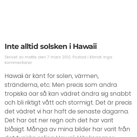
Inte alltid solsken i Hawaii
Skrivet av
matte
den
7 mars 2012
. Postad i
Klimat
.
Inga
till
kommentarer
Inte
alltid
Hawaii är känt för solen, värmen,
solsken
stränderna, etc. Men precis som andra
i
Hawaii
tropiska öar så kan vädret ändra sig snabbt
och bli riktigt vått och stormigt. Det är precis
det vädret vi har haft de senaste dagarna.
Det har öst ner regn och det har varit
blåsigt. Många av mina bilder har varit från