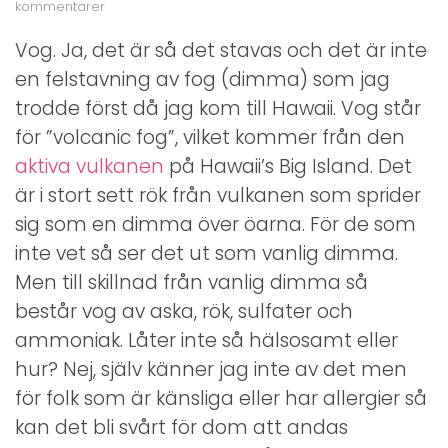
till
kommentarer
Vog
i
Vog. Ja, det är så det stavas och det är inte
Hawaii
en felstavning av fog (dimma) som jag
trodde först då jag kom till Hawaii. Vog står
för ”volcanic fog”, vilket kommer från den
aktiva vulkanen
på Hawaii’s Big Island. Det
är i stort sett rök från vulkanen som sprider
sig som en dimma över öarna. För de som
inte vet så ser det ut som vanlig dimma.
Men till skillnad från vanlig dimma så
består vog av aska, rök, sulfater och
ammoniak. Låter inte så hälsosamt eller
hur? Nej, själv känner jag inte av det men
för folk som är känsliga eller har allergier så
kan det bli svårt för dom att andas