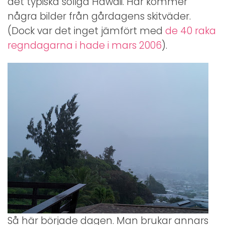
det typiska soliga Hawaii. Här kommer
några bilder från gårdagens skitväder.
(Dock var det inget jämfört med
de 40 raka
regndagarna i hade i mars 2006
).
Så här började dagen. Man brukar annars