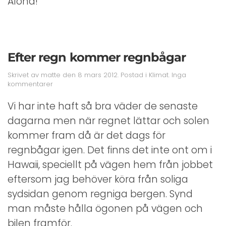
Aloha!
Efter regn kommer regnbågar
Skrivet av
matte
den
8 mars 2012
. Postad i
Klimat
.
Inga
till
kommentarer
Efter
regn
Vi har inte haft så bra väder de senaste
kommer
dagarna men när regnet lättar och solen
regnbågar
kommer fram då är det dags för
regnbågar igen. Det finns det inte ont om i
Hawaii, speciellt på vägen hem från jobbet
eftersom jag behöver köra från soliga
sydsidan genom regniga bergen. Synd
man måste hålla ögonen på vägen och
bilen framför.