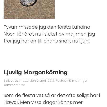
Tyvärr missade jag den första Lahaina
Noon för året nu i slutet av maj men jag
tror jag har en till chans snart nu i juni.
Ljuvlig Morgonkörning
Skrivet av
matte
den
2 april 2012
. Postad i
Klimat
.
Inga
till
kommentarer
Ljuvlig
Morgonkörning
Som de flesta vet så är det ofta soligt här i
Hawaii. Men vissa dagar känns mer