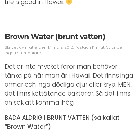
Life is good in Hawaii.
Brown Water (brunt vatten)
Skrivet av
matte
den
17 mars 2012
. Postad i
Klimat
,
Stränder
.
till
Inga kommentarer
Brown
Water
Det är inte mycket faror man behöver
(brunt
tänka på när man är i Hawaii. Det finns inga
vatten)
ormar och inga dödliga djur eller kryp. MEN,
det finns köttätande bakterier. Så det finns
en sak att komma ihåg:
BADA ALDRIG I BRUNT VATTEN (så kallat
”Brown Water”)