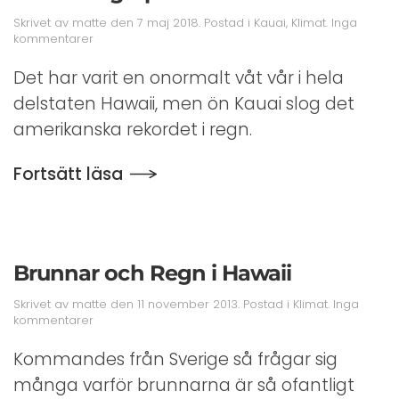
Skrivet av
matte
den
7 maj 2018
. Postad i
Kauai
,
Klimat
.
Inga
till
kommentarer
Rekordregn
på
Det har varit en onormalt våt vår i hela
Kauai
delstaten Hawaii, men ön Kauai slog det
amerikanska rekordet i regn.
Fortsätt läsa
Brunnar och Regn i Hawaii
Skrivet av
matte
den
11 november 2013
. Postad i
Klimat
.
Inga
till
kommentarer
Brunnar
och
Kommandes från Sverige så frågar sig
Regn
många varför brunnarna är så ofantligt
i