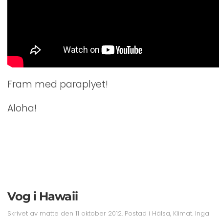
Fram med paraplyet!
Aloha!
Vog i Hawaii
Skrivet av
matte
den
11 oktober 2012
. Postad i
Hälsa
,
Klimat
.
Inga