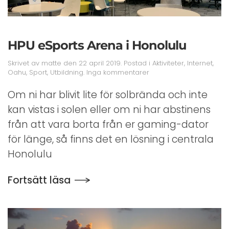
HPU eSports Arena i Honolulu
Skrivet av
matte
den
22 april 2019
. Postad i
Aktiviteter
,
Internet
,
till
Oahu
,
Sport
,
Utbildning
.
Inga kommentarer
HPU
eSports
Om ni har blivit lite för solbrända och inte
Arena
kan vistas i solen eller om ni har abstinens
i
Honolulu
från att vara borta från er gaming-dator
för länge, så finns det en lösning i centrala
Honolulu
Fortsätt läsa