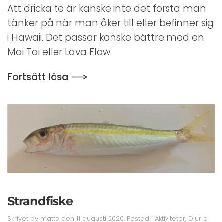
och
Att dricka te är kanske inte det första man
Snittar
tänker på när man åker till eller befinner sig
på
Halekulani
i Hawaii. Det passar kanske bättre med en
Hotell
Mai Tai eller Lava Flow.
Fortsätt läsa
Strandfiske
Skrivet av
matte
den
11 augusti 2020
. Postad i
Aktiviteter
,
Djur o