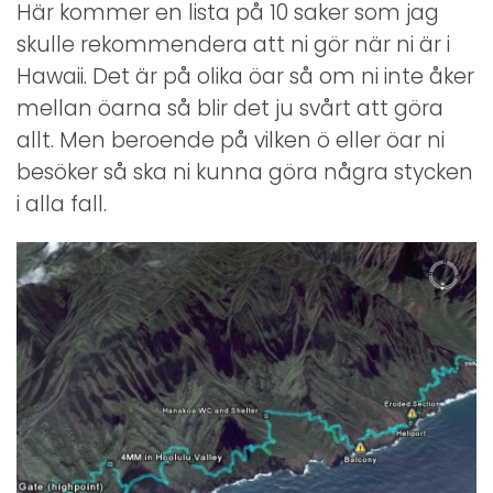
Här kommer en lista på 10 saker som jag
skulle rekommendera att ni gör när ni är i
Hawaii. Det är på olika öar så om ni inte åker
mellan öarna så blir det ju svårt att göra
allt. Men beroende på vilken ö eller öar ni
besöker så ska ni kunna göra några stycken
i alla fall.