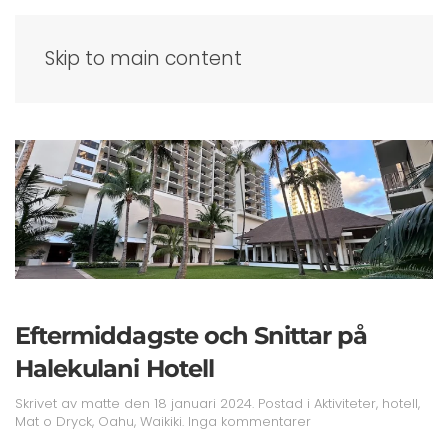
Skip to main content
Eftermiddagste och Snittar på
Halekulani Hotell
Skrivet av
matte
den
18 januari 2024
. Postad i
Aktiviteter
,
hotell
,
till
Mat o Dryck
,
Oahu
,
Waikiki
.
Inga kommentarer
Eftermiddagste