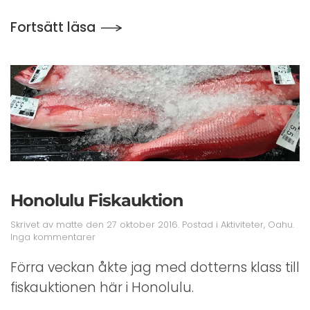
Fortsätt läsa
Honolulu Fiskauktion
Skrivet av
matte
den
27 oktober 2016
. Postad i
Aktiviteter
,
Oahu
.
till
Inga kommentarer
Honolulu
Fiskauktion
Förra veckan åkte jag med dotterns klass till
fiskauktionen här i Honolulu.