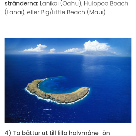
stränderna:
Lanikai (Oahu), Hulopoe Beach
(Lanai), eller Big/Little Beach (Maui).
4) Ta båttur ut till lilla halvmåne-ön