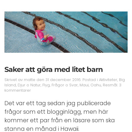
Saker att göra med litet barn
Skrivet av
matte
den
31 december 2016
. Postad i
Aktiviteter
,
Big
Island
,
Djur o Natur
,
Flyg
,
Frågor o Svar
,
Maui
,
Oahu
,
Resmål
.
3
till
kommentarer
Saker
att
Det var ett tag sedan jag publicerade
göra
frågor som ett blogginlägg, men här
med
litet
kommer ett par från en läsare som ska
barn
stanna en månad i Hawaii.