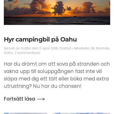
Hyr campingbil på Oahu
Skrivet av
matte
den
11 april 2018
. Postad i
Aktiviteter
,
Bil
,
Boende
,
till
Oahu
.
2 kommentarer
Hyr
campingbil
Har du drömt om att sova på stranden och
på
vakna upp till soluppgången fast inte vill
Oahu
släpa med dig ett tält eller böka med extra
utrustning? Nu har du chansen!
Fortsätt läsa