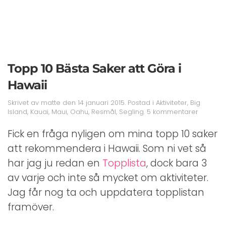
Topp 10 Bästa Saker att Göra i
Hawaii
Skrivet av
matte
den
14 januari 2015
. Postad i
Aktiviteter
,
Big
till
Island
,
Kauai
,
Maui
,
Oahu
,
Resmål
,
Segling
.
5 kommentarer
Topp
10
Fick en fråga nyligen om mina topp 10 saker
Bästa
att rekommendera i Hawaii. Som ni vet så
Saker
att
har jag ju redan en
Topplista
, dock bara 3
Göra
i
av varje och inte så mycket om aktiviteter.
Hawaii
Jag får nog ta och uppdatera topplistan
framöver.