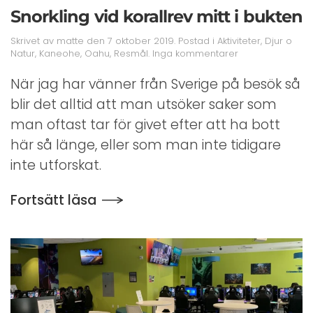
Snorkling vid korallrev mitt i bukten
Skrivet av
matte
den
7 oktober 2019
. Postad i
Aktiviteter
,
Djur o
till
Natur
,
Kaneohe
,
Oahu
,
Resmål
.
Inga kommentarer
Snorkling
vid
När jag har vänner från Sverige på besök så
korallrev
blir det alltid att man utsöker saker som
mitt
i
man oftast tar för givet efter att ha bott
bukten
här så länge, eller som man inte tidigare
inte utforskat.
Fortsätt läsa