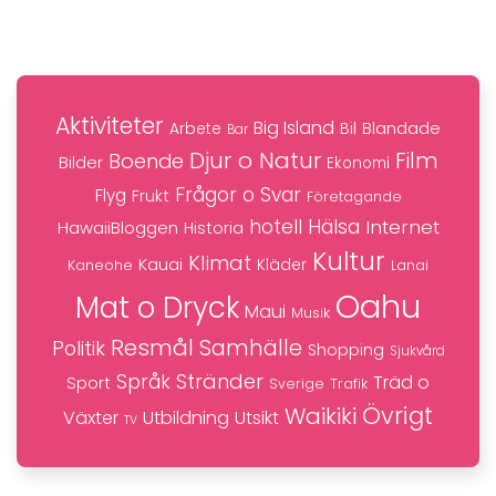
Aktiviteter
Big Island
Blandade
Bil
Arbete
Bar
Djur o Natur
Film
Boende
Bilder
Ekonomi
Frågor o Svar
Flyg
Frukt
Företagande
hotell
Hälsa
Internet
HawaiiBloggen
Historia
Kultur
Klimat
Kauai
Kaneohe
Kläder
Lanai
Oahu
Mat o Dryck
Maui
Musik
Resmål
Samhälle
Politik
Shopping
Sjukvård
Stränder
Språk
Träd o
Sport
Trafik
Sverige
Övrigt
Waikiki
Växter
Utbildning
Utsikt
TV