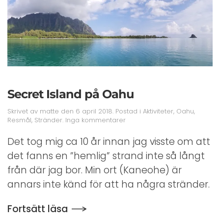
Secret Island på Oahu
Skrivet av
matte
den
6 april 2018
. Postad i
Aktiviteter
,
Oahu
,
till
Resmål
,
Stränder
.
Inga kommentarer
Secret
Island
Det tog mig ca 10 år innan jag visste om att
på
det fanns en ”hemlig” strand inte så långt
Oahu
från där jag bor. Min ort (Kaneohe) är
annars inte känd för att ha några stränder.
Fortsätt läsa