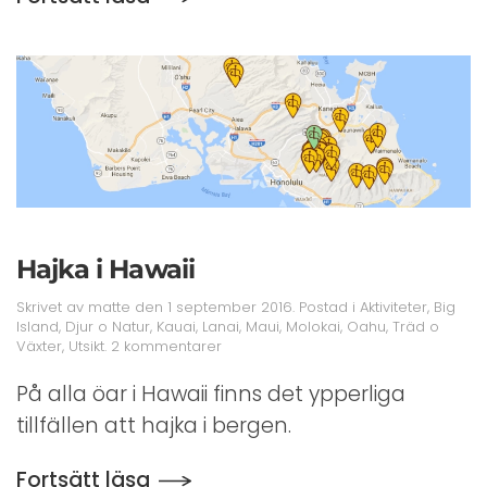
Hajka i Hawaii
Skrivet av
matte
den
1 september 2016
. Postad i
Aktiviteter
,
Big
Island
,
Djur o Natur
,
Kauai
,
Lanai
,
Maui
,
Molokai
,
Oahu
,
Träd o
till
Växter
,
Utsikt
.
2 kommentarer
Hajka
i
På alla öar i Hawaii finns det ypperliga
Hawaii
tillfällen att hajka i bergen.
Fortsätt läsa