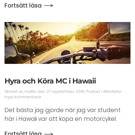
Fortsätt läsa
Hyra och Köra MC i Hawaii
Skrivet av
matte
den
27 september 2016
. Postad i
Aktiviteter
.
till
Inga kommentarer
Hyra
och
Det bästa jag gjorde när jag var student
Köra
här i Hawaii var att köpa en motorcykel.
MC
i
Hawaii
Fortsätt läsa