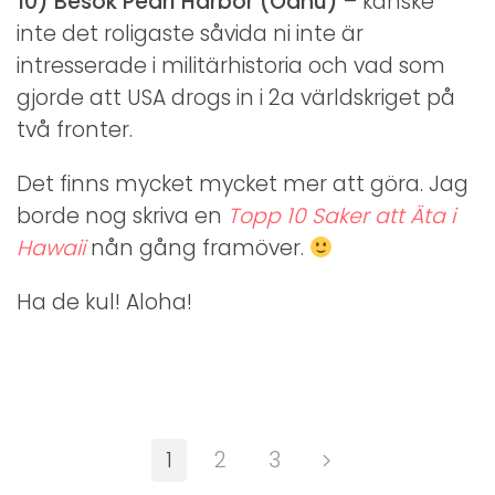
10) Besök Pearl Harbor (Oahu)
– kanske
inte det roligaste såvida ni inte är
intresserade i militärhistoria och vad som
gjorde att USA drogs in i 2a världskriget på
två fronter.
Det finns mycket mycket mer att göra. Jag
borde nog skriva en
Topp 10 Saker att Äta i
Hawaii
nån gång framöver.
Ha de kul! Aloha!
1
2
3