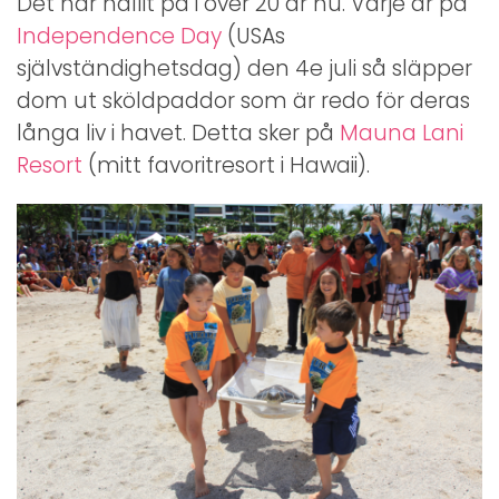
Det har hållit på i över 20 år nu. Varje år på
Independence Day
(USAs
självständighetsdag) den 4e juli så släpper
dom ut sköldpaddor som är redo för deras
långa liv i havet. Detta sker på
Mauna Lani
Resort
(mitt favoritresort i Hawaii).