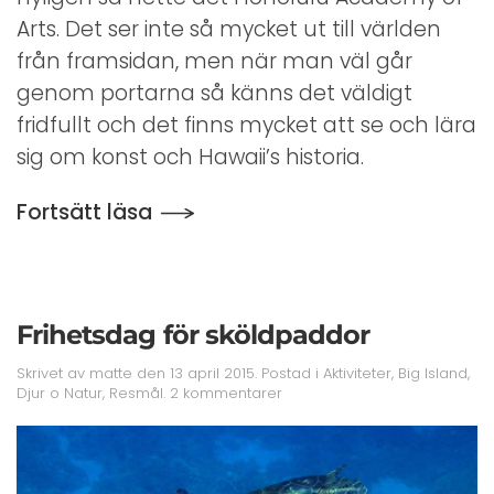
Arts. Det ser inte så mycket ut till världen
från framsidan, men när man väl går
genom portarna så känns det väldigt
fridfullt och det finns mycket att se och lära
sig om konst och Hawaii’s historia.
Fortsätt läsa
Frihetsdag för sköldpaddor
Skrivet av
matte
den
13 april 2015
. Postad i
Aktiviteter
,
Big Island
,
till
Djur o Natur
,
Resmål
.
2 kommentarer
Frihetsdag
för
sköldpaddor