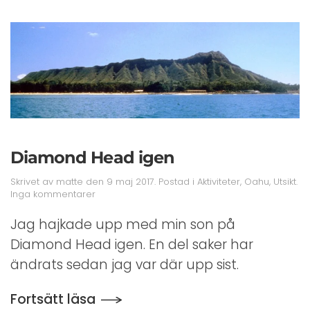
Diamond Head igen
Skrivet av
matte
den
9 maj 2017
. Postad i
Aktiviteter
,
Oahu
,
Utsikt
.
till
Inga kommentarer
Diamond
Head
Jag hajkade upp med min son på
igen
Diamond Head igen. En del saker har
ändrats sedan jag var där upp sist.
Fortsätt läsa