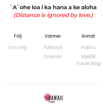
`A`ohe loa i ka hana a ke aloha
(Distance is ignored by love.)
Följ
Vänner
Annat
Om mig
Fatboy's
indicru
Orlando
My808
Travel Blog