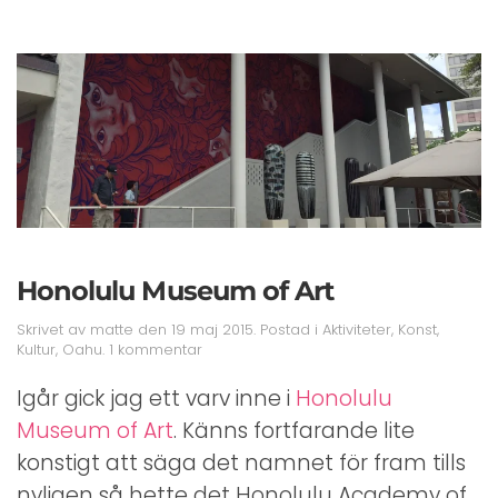
Honolulu Museum of Art
Skrivet av
matte
den
19 maj 2015
. Postad i
Aktiviteter
,
Konst
,
till
Kultur
,
Oahu
.
1 kommentar
Honolulu
Museum
Igår gick jag ett varv inne i
Honolulu
of
Museum of Art
. Känns fortfarande lite
Art
konstigt att säga det namnet för fram tills
nyligen så hette det Honolulu Academy of