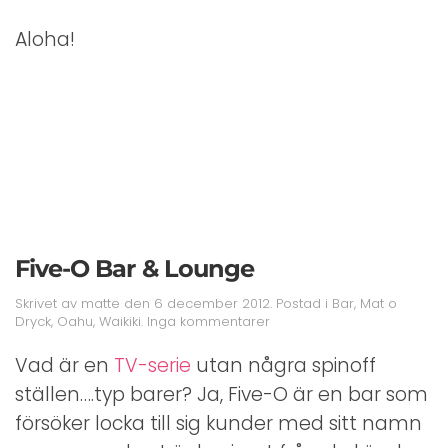
Aloha!
Five-O Bar & Lounge
Skrivet av
matte
den
6 december 2012
. Postad i
Bar
,
Mat o
till
Dryck
,
Oahu
,
Waikiki
.
Inga kommentarer
Five-
O
Vad är en
TV-serie
utan några spinoff
Bar
ställen….typ barer? Ja, Five-O är en bar som
&
Lounge
försöker locka till sig kunder med sitt namn