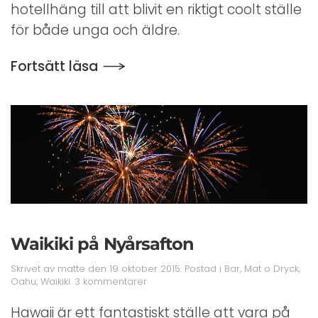
hotellhäng till att blivit en riktigt coolt ställe
för både unga och äldre.
Fortsätt läsa
Waikiki på Nyårsafton
Skrivet av
matte
den
19 oktober 2015
. Postad i
Bar
,
Mat o Dryck
,
till
Oahu
,
Waikiki
.
3 kommentarer
Waikiki
på
Hawaii är ett fantastiskt ställe att vara på