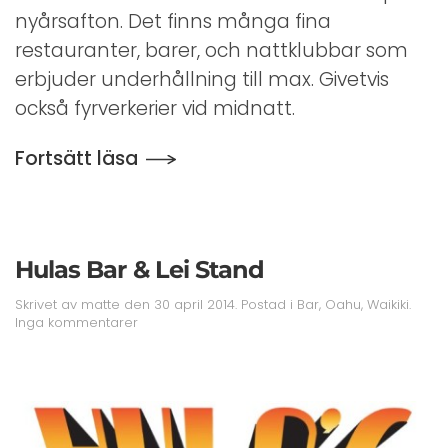
Nyårsafton
nyårsafton. Det finns många fina
restauranter, barer, och nattklubbar som
erbjuder underhållning till max. Givetvis
också fyrverkerier vid midnatt.
Fortsätt läsa
Hulas Bar & Lei Stand
Skrivet av
matte
den
30 april 2014
. Postad i
Bar
,
Oahu
,
Waikiki
.
till
Inga kommentarer
Hulas
Bar
&
Lei
Stand