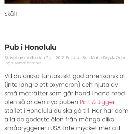
Skål!
Pub i Honolulu
Skrivet av
matte
den
7 juli 2012
. Postad i
Bar
,
Mat o Dryck
,
Oahu
.
till
Inga kommentarer
Pub
i
Vill du dricka fantastiskt god amerikansk öl
Honolulu
(inte längre ett oxymoron) och njuta av
små maträtter som går hand i hand med
ölen så är den nya puben
Pint & Jigger
stället i Honolulu du ska gå till. Här har dom
alla de godaste ölen från många olika
småbryggerier i USA. Inte mycket mer att