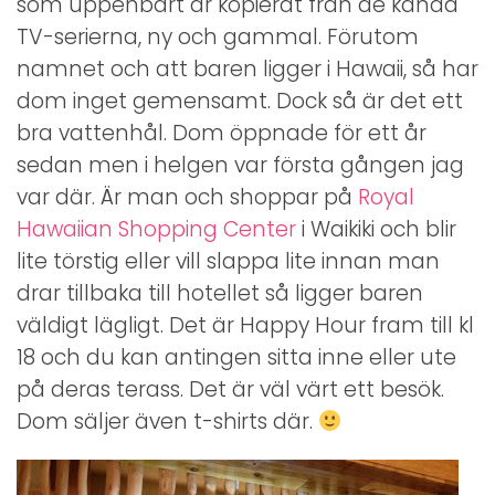
som uppenbart är kopierat från de kända
TV-serierna, ny och gammal. Förutom
namnet och att baren ligger i Hawaii, så har
dom inget gemensamt. Dock så är det ett
bra vattenhål. Dom öppnade för ett år
sedan men i helgen var första gången jag
var där. Är man och shoppar på
Royal
Hawaiian Shopping Center
i Waikiki och blir
lite törstig eller vill slappa lite innan man
drar tillbaka till hotellet så ligger baren
väldigt lägligt. Det är Happy Hour fram till kl
18 och du kan antingen sitta inne eller ute
på deras terass. Det är väl värt ett besök.
Dom säljer även t-shirts där.