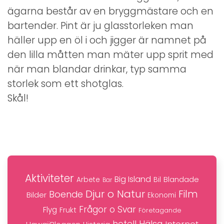
ägarna består av en bryggmästare och en
bartender. Pint är ju glasstorleken man
häller upp en öl i och jigger är namnet på
den lilla måtten man mäter upp sprit med
när man blandar drinkar, typ samma
storlek som ett shotglas.
Skål!
Aktiviteter
Big Island
Blandade
Bil
Arbete
Bar
Djur o Natur
Film
Boende
Bilder
Ekonomi
Frågor o Svar
Flyg
Frukt
Företagande