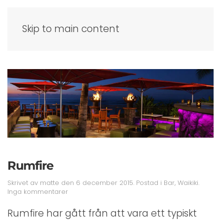
Skip to main content
Rumfire
Skrivet av
matte
den
6 december 2015
. Postad i
Bar
,
Waikiki
.
till
Inga kommentarer
Rumfire
Rumfire har gått från att vara ett typiskt