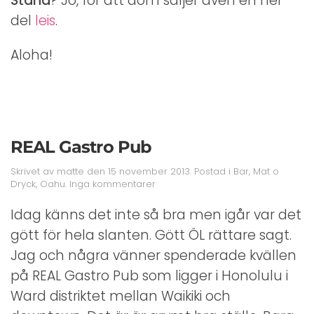
Stand
? Jo, för att dom säljer även en hel
del
leis
.
Aloha!
REAL Gastro Pub
Skrivet av
matte
den
15 november 2013
. Postad i
Bar
,
Mat o
till
Dryck
,
Oahu
.
Inga kommentarer
REAL
Gastro
Idag känns det inte så bra men igår var det
Pub
gött för hela slanten. Gött ÖL rättare sagt.
Jag och några vänner spenderade kvällen
på REAL Gastro Pub som ligger i Honolulu i
Ward distriktet mellan Waikiki och