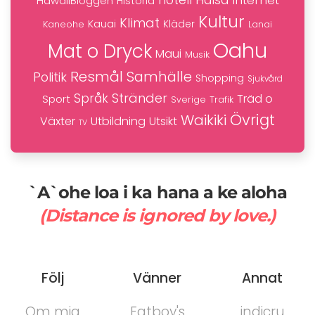
hotell
Hälsa
Internet
HawaiiBloggen
Historia
Kultur
Klimat
Kauai
Kaneohe
Kläder
Lanai
Oahu
Mat o Dryck
Maui
Musik
Resmål
Samhälle
Politik
Shopping
Sjukvård
Stränder
Språk
Träd o
Sport
Trafik
Sverige
Övrigt
Waikiki
Växter
Utbildning
Utsikt
TV
`A`ohe loa i ka hana a ke aloha
(Distance is ignored by love.)
Följ
Vänner
Annat
Om mig
Fatboy's
indicru