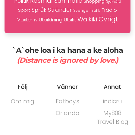
Resmål
Samhälle
Politik
Shopping
Sjukvård
Stränder
Språk
Träd o
Sport
Trafik
Sverige
Övrigt
Waikiki
Växter
Utbildning
Utsikt
TV
`A`ohe loa i ka hana a ke aloha
(Distance is ignored by love.)
Följ
Vänner
Annat
Om mig
Fatboy's
indicru
Orlando
My808
Travel Blog