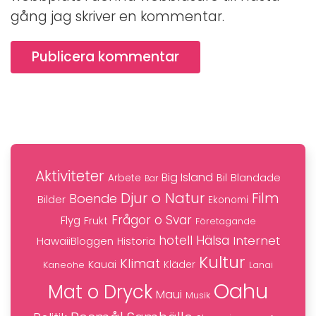
gång jag skriver en kommentar.
Publicera kommentar
Aktiviteter
Big Island
Blandade
Bil
Arbete
Bar
Djur o Natur
Film
Boende
Bilder
Ekonomi
Frågor o Svar
Flyg
Frukt
Företagande
hotell
Hälsa
Internet
HawaiiBloggen
Historia
Kultur
Klimat
Kauai
Kaneohe
Kläder
Lanai
Oahu
Mat o Dryck
Maui
Musik