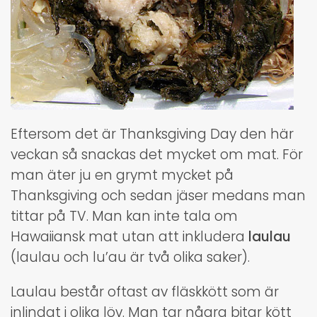
Eftersom det är Thanksgiving Day den här
veckan så snackas det mycket om mat. För
man äter ju en grymt mycket på
Thanksgiving och sedan jäser medans man
tittar på TV. Man kan inte tala om
Hawaiiansk mat utan att inkludera
laulau
(laulau och lu’au är två olika saker).
Laulau består oftast av fläskkött som är
inlindat i olika löv. Man tar några bitar kött