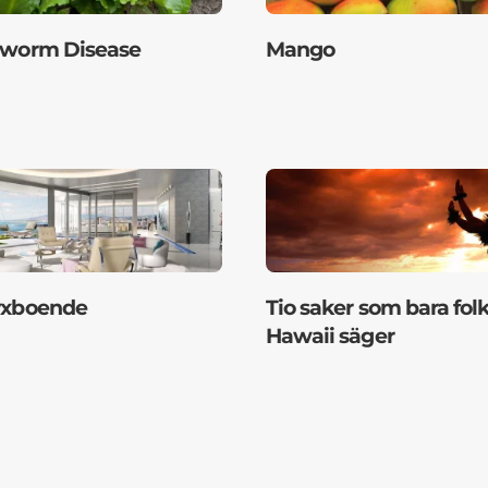
gworm Disease
Mango
yxboende
Tio saker som bara folk
Hawaii säger