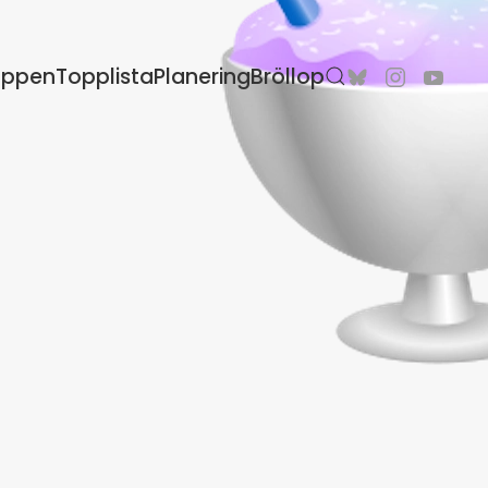
oppen
Topplista
Planering
Bröllop