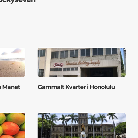
n Manet
Gammalt Kvarter i Honolulu