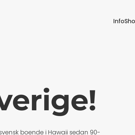
Info
Sh
verige!
en svensk boende i Hawaii sedan 90-