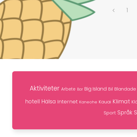
1
Aktiviteter
Big Island
Blandade 
Bil
Arbete
Bar
Klimat
hotell
Hälsa
Internet
Kauai
Kaneohe
Kl
S
Språk
Sport