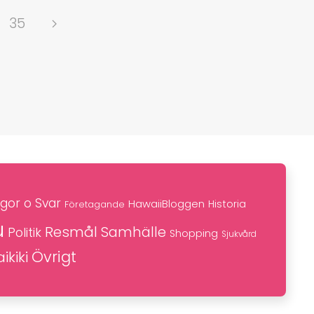
35
gor o Svar
HawaiiBloggen
Historia
Företagande
u
Resmål
Samhälle
Politik
Shopping
Sjukvård
Övrigt
ikiki