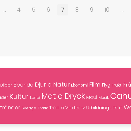
…
4
5
6
7
8
9
10
…
Djur o Natur
Film
Boende
Frå
Bilder
Flyg
Frukt
Ekonomi
Oah
Mat o Dryck
Kultur
Maui
äder
Musik
Lanai
Wa
tränder
Träd o Växter
Utbildning
Utsikt
Trafik
Sverige
TV