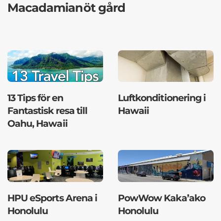
Macadamianöt gård
13 Tips för en
Luftkonditionering i
Fantastisk resa till
Hawaii
Oahu, Hawaii
HPU eSports Arena i
PowWow Kaka’ako
Honolulu
Honolulu