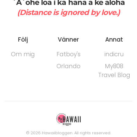
`A`ohe loa i ka hana a ke aloha
(Distance is ignored by love.)
Följ
Vänner
Annat
Om mig
Fatboy's
indicru
Orlando
My808
Travel Blog
©
2026
Hawaiibloggen. All rights reserved.