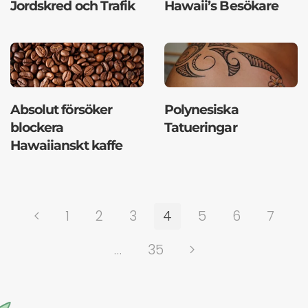
Jordskred och Trafik
Hawaii’s Besökare
Absolut försöker
Polynesiska
blockera
Tatueringar
Hawaiianskt kaffe
1
2
3
4
5
6
7
…
35