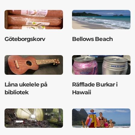
Göteborgskorv
Bellows Beach
Låna ukelele på
Räfflade Burkar i
bibliotek
Hawaii