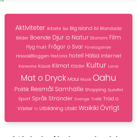
Aktiviteter
Big Island
Blandade
Bil
Arbete
Bar
Djur o Natur
Film
Boende
Bilder
Ekonomi
Frågor o Svar
Flyg
Frukt
Företagande
hotell
Hälsa
Internet
HawaiiBloggen
Historia
Kultur
Klimat
Kauai
Kaneohe
Kläder
Lanai
Oahu
Mat o Dryck
Maui
Musik
Resmål
Samhälle
Politik
Shopping
Sjukvård
Stränder
Språk
Träd o
Sport
Trafik
Sverige
Övrigt
Waikiki
Växter
Utbildning
Utsikt
TV