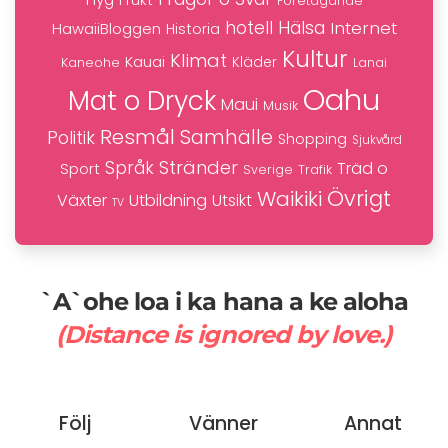
Frukt
Företagande
hotell
Hälsa
Internet
HawaiiBloggen
Historia
Kultur
Klimat
Kauai
Kaneohe
Kläder
Lanai
Oahu
Mat o Dryck
Maui
Musik
Resmål
Samhälle
Politik
Shopping
Sjukvård
Stränder
Språk
Träd o
Sport
Trafik
Sverige
Övrigt
Waikiki
Växter
Utbildning
Utsikt
TV
`A`ohe loa i ka hana a ke aloha
(Distance is ignored by love.)
Följ
Vänner
Annat