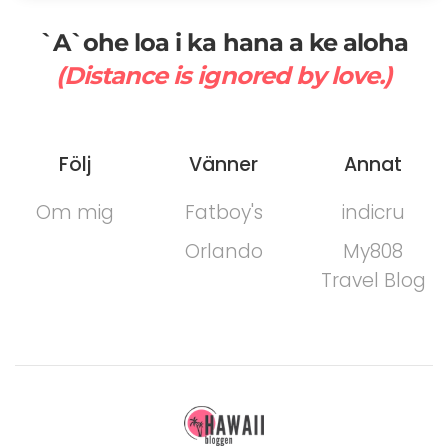
`A`ohe loa i ka hana a ke aloha
(Distance is ignored by love.)
Följ
Vänner
Annat
Om mig
Fatboy's
indicru
Orlando
My808
Travel Blog