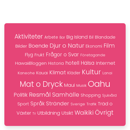
Aktiviteter
Big Island
Blandade
Bil
Arbete
Bar
Djur o Natur
Film
Boende
Bilder
Ekonomi
Frågor o Svar
Flyg
Frukt
Företagande
hotell
Hälsa
Internet
HawaiiBloggen
Historia
Kultur
Klimat
Kauai
Kaneohe
Kläder
Lanai
Oahu
Mat o Dryck
Maui
Musik
Resmål
Samhälle
Politik
Shopping
Sjukvård
Stränder
Språk
Träd o
Sport
Trafik
Sverige
Övrigt
Waikiki
Växter
Utbildning
Utsikt
TV