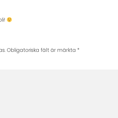
li!
s. Obligatoriska fält är märkta
*