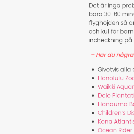
Det är inga pro
bara 30-60 minut
flyghöjden så ä
och kul för bar
incheckning på f
– Har du några t
Givetvis all
Honolulu Zo
Waikiki Aqua
Dole Plantat
Hanauma B
Children’s D
Kona Atlant
Ocean Rider