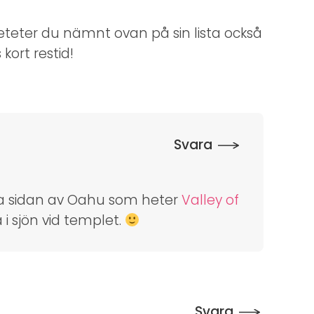
eteter du nämnt ovan på sin lista också
kort restid!
Svara
tra sidan av Oahu som heter
Valley of
 i sjön vid templet.
Svara