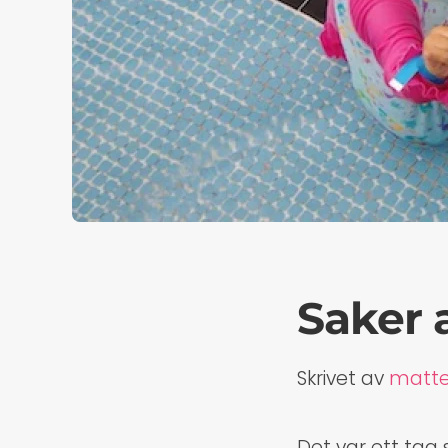
Saker 
Skrivet av
matt
Det var ett tag