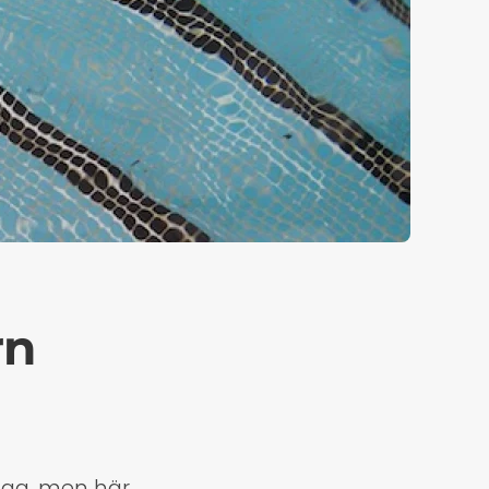
rn
lägg, men här