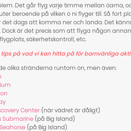
blem. Det går flyg varje timme mellan öarna, oc
er beroende på vilken ö ni flyger till. Så fort p
r det dags att komma ner och landa. Det känns
n. Dock är det precis som att flyga någon ann
lygplats, säkerhetskontroll, etc.
ips på vad vi kan hitta på för barnvänliga akti
a de olika stränderna runtom ön, men även:
o
rium
ion
ay
iscovery Center
(när vädret är dåligt)
is Submarine
(på Big Island)
 Seahorse
(på Big Island)