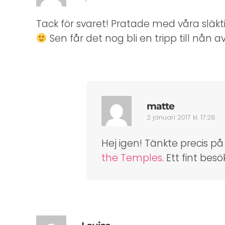
Tack för svaret! Pratade med våra släk
Sen får det nog bli en tripp till nån 
matte
2 januari 2017 kl. 17:28
Hej igen! Tänkte precis p
the Temples
. Ett fint be