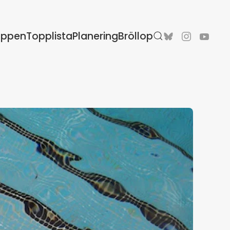
oppen
Topplista
Planering
Bröllop