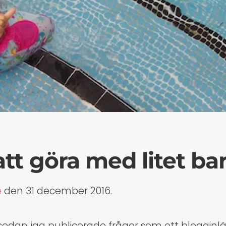
att göra med litet ba
e
den
31 december 2016
.
 sedan jag publicerade frågor som ett bloggin