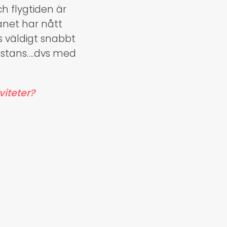
h flygtiden är
lanet har nått
 väldigt snabbt
anstans….dvs med
viteter?