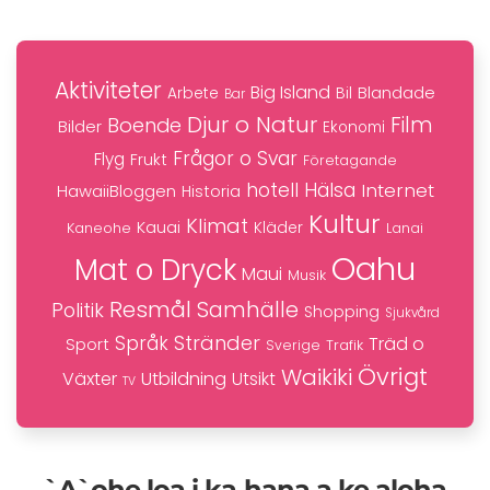
Aktiviteter
Big Island
Blandade
Bil
Arbete
Bar
Djur o Natur
Film
Boende
Bilder
Ekonomi
Frågor o Svar
Flyg
Frukt
Företagande
hotell
Hälsa
Internet
HawaiiBloggen
Historia
Kultur
Klimat
Kauai
Kaneohe
Kläder
Lanai
Oahu
Mat o Dryck
Maui
Musik
Resmål
Samhälle
Politik
Shopping
Sjukvård
Stränder
Språk
Träd o
Sport
Trafik
Sverige
Övrigt
Waikiki
Växter
Utbildning
Utsikt
TV
`A`ohe loa i ka hana a ke aloha