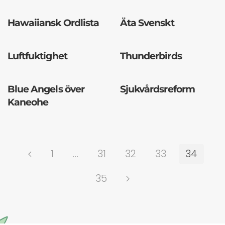
Hawaiiansk Ordlista
Äta Svenskt
Luftfuktighet
Thunderbirds
Blue Angels över
Sjukvårdsreform
Kaneohe
1
…
31
32
33
34
35