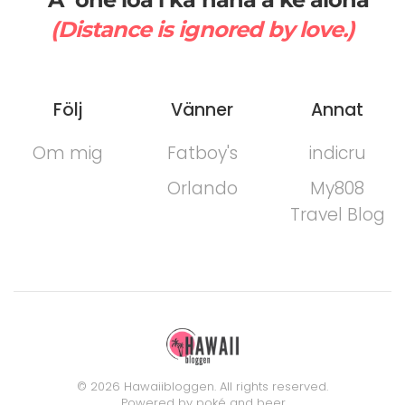
(Distance is ignored by love.)
Följ
Vänner
Annat
Om mig
Fatboy's
indicru
Orlando
My808
Travel Blog
©
2026
Hawaiibloggen. All rights reserved.
Powered by poké and beer.