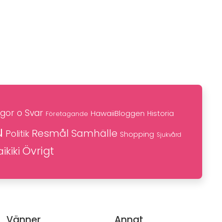
gor o Svar
HawaiiBloggen
Historia
Företagande
u
Resmål
Samhälle
Politik
Shopping
Sjukvård
Övrigt
ikiki
Vänner
Annat