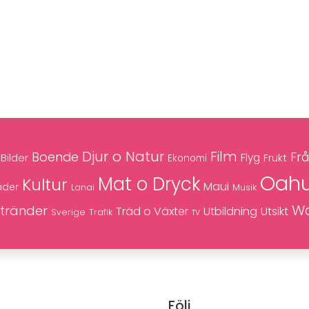
Djur o Natur
Film
Boende
Frå
Bilder
Flyg
Frukt
Ekonomi
Oah
Mat o Dryck
Kultur
Maui
äder
Musik
Lanai
Wa
tränder
Träd o Växter
Utbildning
Utsikt
Trafik
Sverige
TV
Följ