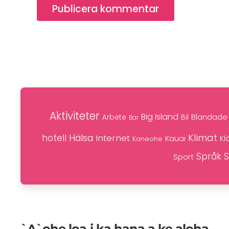
Publicera kommentar
Aktiviteter
Big Island
Blandade 
Bil
Arbete
Bar
Klimat
hotell
Hälsa
Internet
Kauai
Kaneohe
Kl
S
Språk
Sport
`A`ohe loa i ka hana a ke aloha