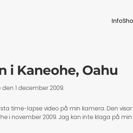
Info
Sh
 i Kaneohe, Oahu
e
den
1 december 2009
.
rsta time-lapse video på min kamera. Den visa
e i november 2009. Jag kan inte klaga på min ut