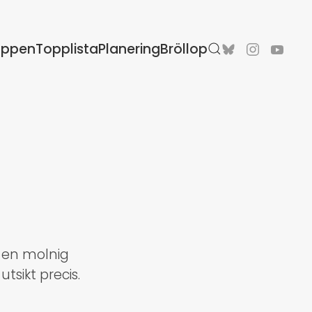
oppen
Topplista
Planering
Bröllop
r en molnig
sikt precis.