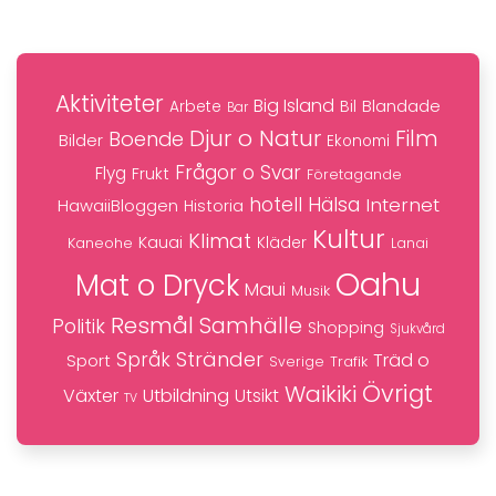
Aktiviteter
Big Island
Blandade
Bil
Arbete
Bar
Djur o Natur
Film
Boende
Bilder
Ekonomi
Frågor o Svar
Flyg
Frukt
Företagande
hotell
Hälsa
Internet
HawaiiBloggen
Historia
Kultur
Klimat
Kauai
Kaneohe
Kläder
Lanai
Oahu
Mat o Dryck
Maui
Musik
Resmål
Samhälle
Politik
Shopping
Sjukvård
Stränder
Språk
Träd o
Sport
Trafik
Sverige
Övrigt
Waikiki
Växter
Utbildning
Utsikt
TV