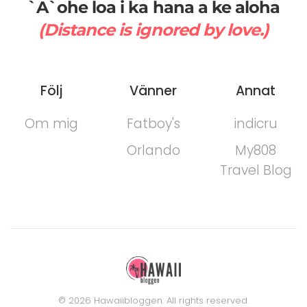
`A`ohe loa i ka hana a ke aloha
(Distance is ignored by love.)
Följ
Vänner
Annat
Om mig
Fatboy's
indicru
Orlando
My808
Travel Blog
©
2026
Hawaiibloggen. All rights reserved.