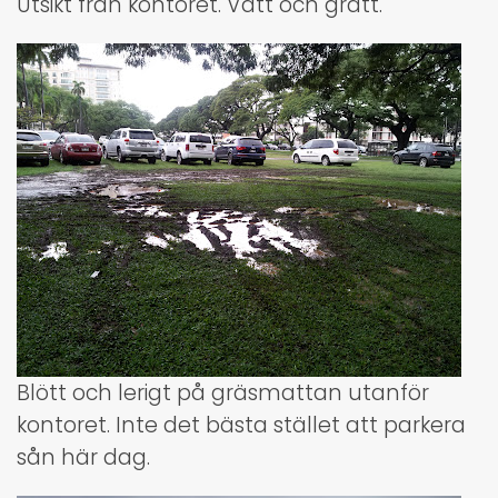
Utsikt från kontoret. Vått och grått.
Blött och lerigt på gräsmattan utanför
kontoret. Inte det bästa stället att parkera
sån här dag.