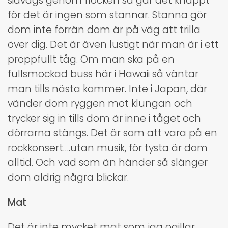
sidvägs genom flocken så går det knappt
för det är ingen som stannar. Stanna gör
dom inte förrän dom är på väg att trilla
över dig. Det är även lustigt när man är i ett
proppfullt tåg. Om man ska på en
fullsmockad buss här i Hawaii så väntar
man tills nästa kommer. Inte i Japan, där
vänder dom ryggen mot klungan och
trycker sig in tills dom är inne i tåget och
dörrarna stängs. Det är som att vara på en
rockkonsert….utan musik, för tysta är dom
alltid. Och vad som än händer så slänger
dom aldrig några blickar.
Mat
Det är inte mycket mat som jag ogillar