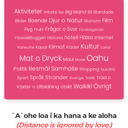
Aktiviteter
Big Island
Blandade
Bil
Arbete
Bar
Djur o Natur
Film
Boende
Bilder
Ekonomi
Frågor o Svar
Flyg
Frukt
Företagande
hotell
Hälsa
Internet
HawaiiBloggen
Historia
Kultur
Klimat
Kauai
Kaneohe
Kläder
Lanai
Oahu
Mat o Dryck
Maui
Musik
Resmål
Samhälle
Politik
Shopping
Sjukvård
Stränder
Språk
Träd o
Sport
Trafik
Sverige
Övrigt
Waikiki
Växter
Utbildning
Utsikt
TV
`A`ohe loa i ka hana a ke aloha
(Distance is ignored by love.)