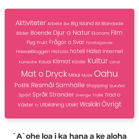
Aktiviteter
Big Island
Blandade
Bil
Arbete
Bar
Djur o Natur
Film
Boende
Bilder
Ekonomi
Frågor o Svar
Flyg
Frukt
Företagande
hotell
Hälsa
Internet
HawaiiBloggen
Historia
Kultur
Klimat
Kauai
Kaneohe
Kläder
Lanai
Oahu
Mat o Dryck
Maui
Musik
Resmål
Samhälle
Politik
Shopping
Sjukvård
Stränder
Språk
Träd o
Sport
Trafik
Sverige
Övrigt
Waikiki
Växter
Utbildning
Utsikt
TV
`A`ohe loa i ka hana a ke aloha