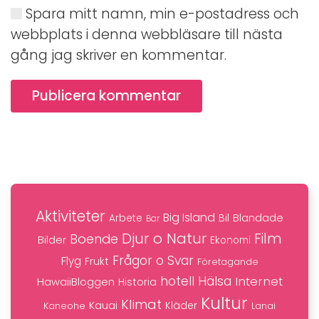
Spara mitt namn, min e-postadress och
webbplats i denna webbläsare till nästa
gång jag skriver en kommentar.
Publicera kommentar
Aktiviteter
Big Island
Blandade
Bil
Arbete
Bar
Djur o Natur
Film
Boende
Bilder
Ekonomi
Frågor o Svar
Flyg
Frukt
Företagande
hotell
Hälsa
Internet
HawaiiBloggen
Historia
Kultur
Klimat
Kauai
Kaneohe
Kläder
Lanai