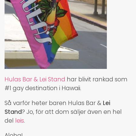
Hulas Bar & Lei Stand
har blivit rankad som
#1 gay destination i Hawaii.
Så varför heter baren Hulas Bar &
Lei
Stand
? Jo, för att dom säljer även en hel
del
leis
.
Aloha!