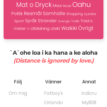
Oahu
Mat o Dryck
Maui
Musik
Resmål
Samhälle
Politik
Shopping
Sjukvård
Stränder
Språk
Träd o
Sport
Trafik
Sverige
Övrigt
Waikiki
Växter
Utbildning
Utsikt
TV
`A`ohe loa i ka hana a ke aloha
(Distance is ignored by love.)
Följ
Vänner
Annat
Om mig
Fatboy's
indicru
Orlando
My808