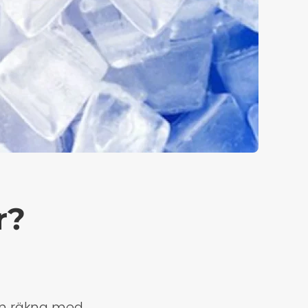
r?
kan räkna med