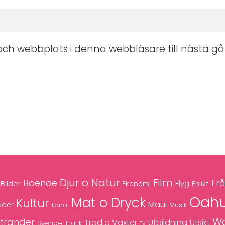
ch webbplats i denna webbläsare till nästa gå
Djur o Natur
Film
Boende
Frå
Bilder
Flyg
Frukt
Ekonomi
Oah
Mat o Dryck
Kultur
Maui
äder
Musik
Lanai
Wa
tränder
Träd o Växter
Utbildning
Utsikt
Trafik
Sverige
TV