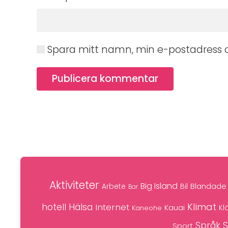
Spara mitt namn, min e-postadress o
Publicera kommentar
Aktiviteter
Big Island
Blandade 
Bil
Arbete
Bar
Klimat
hotell
Hälsa
Internet
Kauai
Kaneohe
Kl
S
Språk
Sport