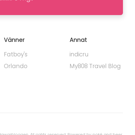
Vänner
Annat
Fatboy's
indicru
Orlando
My808 Travel Blog
awaiibloggen. All rights reserved.
Powered by poké and beer.