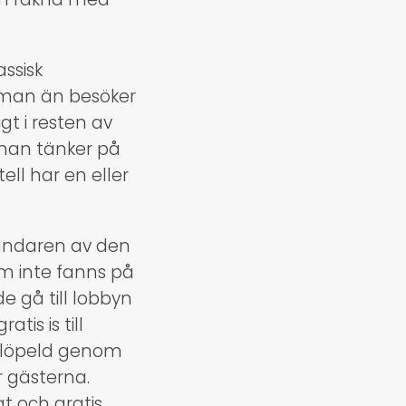
assisk
e man än besöker
igt i resten av
 man tänker på
ell har en eller
rundaren av den
om inte fanns på
e gå till lobbyn
is is till
m löpeld genom
r gästerna.
t och gratis.