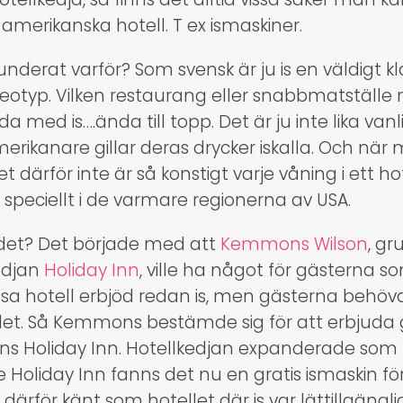
 amerikanska hotell. T ex ismaskiner.
nderat varför? Som svensk är ju is en väldigt kl
eotyp. Vilken restaurang eller snabbmatställ
da med is….ända till topp. Det är ju inte lika vanl
erikanare gillar deras drycker iskalla. Och när
t därför inte är så konstigt varje våning i ett hot
, speciellt i de varmare regionerna av USA.
 det? Det började med att
Kemmons Wilson
, g
kedjan
Holiday Inn
, ville ha något för gästerna s
ssa hotell erbjöd redan is, men gästerna behövd
et. Så Kemmons bestämde sig för att erbjuda grat
ns Holiday Inn. Hotellkedjan expanderade so
 Holiday Inn fanns det nu en gratis ismaskin fö
 därför känt som hotellet där is var lättillgänglig