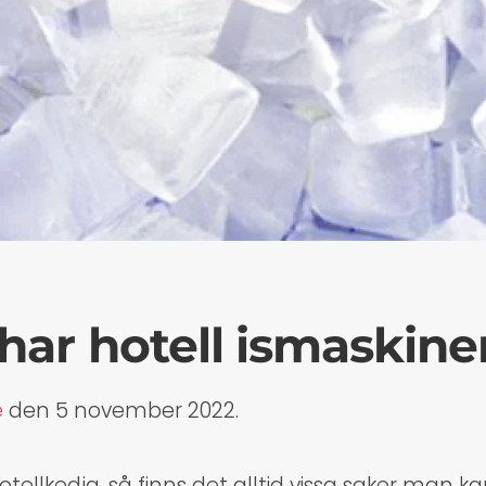
 har hotell ismaskine
e
den
5 november 2022
.
otellkedja, så finns det alltid vissa saker man 