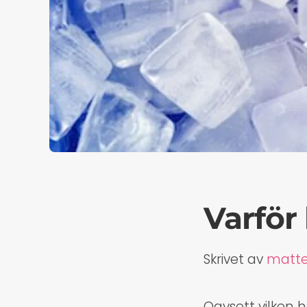
Varför
Skrivet av
matt
Oavsett vilken h