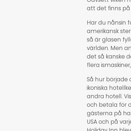
att det finns på
Har du nånsin fu
amerikansk ster
så är glasen fyll
världen. Men am
det så kanske de
flera ismaskiner
Så hur började
ikoniska hotell
andra hotell. Vi
och betala för d
gästerna på ha
USA och på varje
Holiday Inn blev