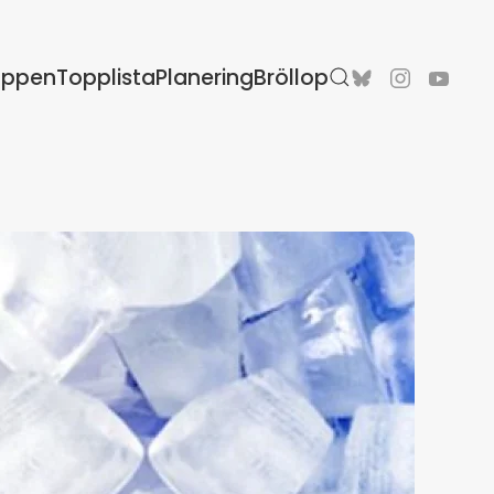
oppen
Topplista
Planering
Bröllop