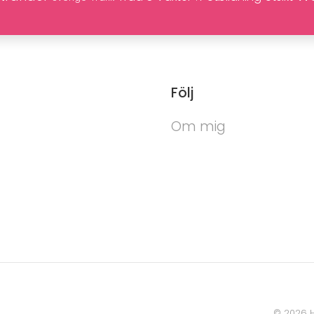
Följ
Om mig
©
2026
H