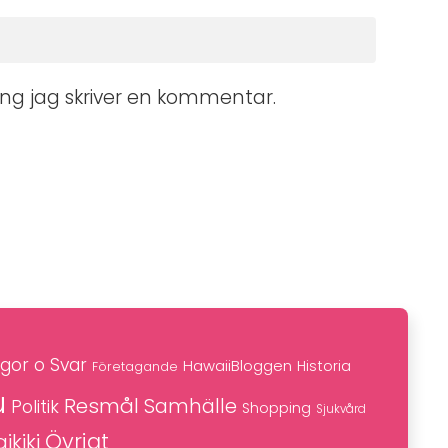
ng jag skriver en kommentar.
gor o Svar
HawaiiBloggen
Historia
Företagande
u
Resmål
Samhälle
Politik
Shopping
Sjukvård
Övrigt
ikiki