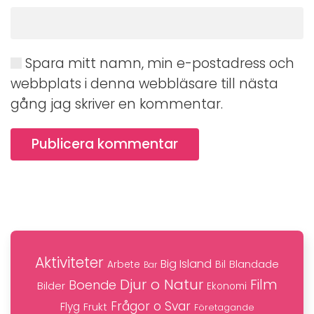
Spara mitt namn, min e-postadress och
webbplats i denna webbläsare till nästa
gång jag skriver en kommentar.
Publicera kommentar
Aktiviteter
Big Island
Blandade
Bil
Arbete
Bar
Djur o Natur
Film
Boende
Bilder
Ekonomi
Frågor o Svar
Flyg
Frukt
Företagande