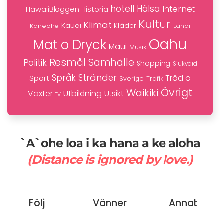
hotell
Hälsa
Internet
HawaiiBloggen
Historia
Kultur
Klimat
Kauai
Kaneohe
Kläder
Lanai
Oahu
Mat o Dryck
Maui
Musik
Resmål
Samhälle
Politik
Shopping
Sjukvård
Stränder
Språk
Träd o
Sport
Trafik
Sverige
Övrigt
Waikiki
Växter
Utbildning
Utsikt
TV
`A`ohe loa i ka hana a ke aloha
(Distance is ignored by love.)
Följ
Vänner
Annat