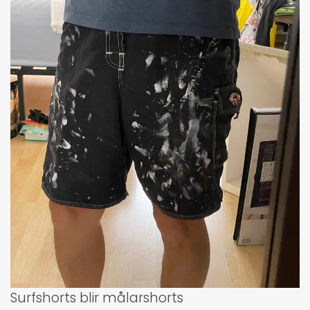
Surfshorts blir målarshorts