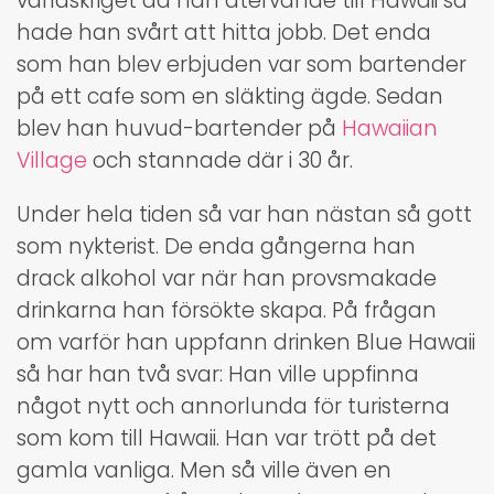
världskriget då han återvände till Hawaii så
hade han svårt att hitta jobb. Det enda
som han blev erbjuden var som bartender
på ett cafe som en släkting ägde. Sedan
blev han huvud-bartender på
Hawaiian
Village
och stannade där i 30 år.
Under hela tiden så var han nästan så gott
som nykterist. De enda gångerna han
drack alkohol var när han provsmakade
drinkarna han försökte skapa. På frågan
om varför han uppfann drinken Blue Hawaii
så har han två svar: Han ville uppfinna
något nytt och annorlunda för turisterna
som kom till Hawaii. Han var trött på det
gamla vanliga. Men så ville även en