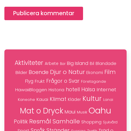
Publicera kommentar
Aktiviteter
Big Island
Blandade
Bil
Arbete
Bar
Djur o Natur
Film
Boende
Bilder
Ekonomi
Frågor o Svar
Flyg
Frukt
Företagande
hotell
Hälsa
Internet
HawaiiBloggen
Historia
Kultur
Klimat
Kauai
Kaneohe
Kläder
Lanai
Oahu
Mat o Dryck
Maui
Musik
Resmål
Samhälle
Politik
Shopping
Sjukvård
Stränder
Språk
Träd o
Sport
Trafik
Sverige