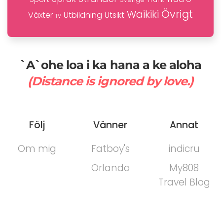
Övrigt
Waikiki
Växter
Utbildning
Utsikt
TV
`A`ohe loa i ka hana a ke aloha
(Distance is ignored by love.)
Följ
Vänner
Annat
Om mig
Fatboy's
indicru
Orlando
My808
Travel Blog