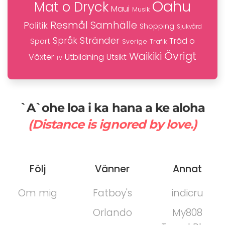
Oahu
Mat o Dryck
Maui
Musik
Resmål
Samhälle
Politik
Shopping
Sjukvård
Stränder
Språk
Träd o
Sport
Trafik
Sverige
Övrigt
Waikiki
Växter
Utbildning
Utsikt
TV
`A`ohe loa i ka hana a ke aloha
(Distance is ignored by love.)
Följ
Vänner
Annat
Om mig
Fatboy's
indicru
Orlando
My808