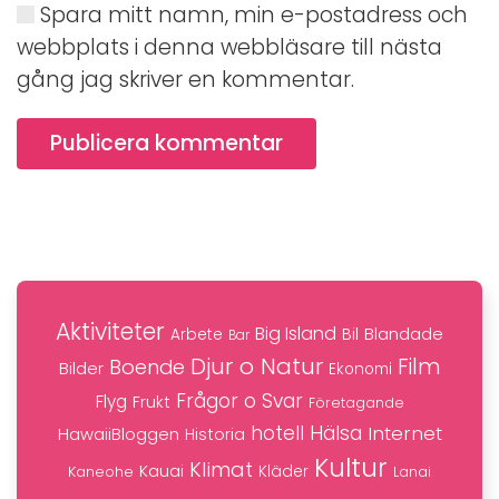
Spara mitt namn, min e-postadress och
webbplats i denna webbläsare till nästa
gång jag skriver en kommentar.
Publicera kommentar
Aktiviteter
Big Island
Blandade
Bil
Arbete
Bar
Djur o Natur
Film
Boende
Bilder
Ekonomi
Frågor o Svar
Flyg
Frukt
Företagande
hotell
Hälsa
Internet
HawaiiBloggen
Historia
Kultur
Klimat
Kauai
Kaneohe
Kläder
Lanai