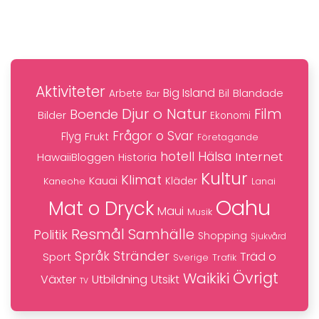
Aktiviteter
Big Island
Blandade
Bil
Arbete
Bar
Djur o Natur
Film
Boende
Bilder
Ekonomi
Frågor o Svar
Flyg
Frukt
Företagande
hotell
Hälsa
Internet
HawaiiBloggen
Historia
Kultur
Klimat
Kauai
Kaneohe
Kläder
Lanai
Oahu
Mat o Dryck
Maui
Musik
Resmål
Samhälle
Politik
Shopping
Sjukvård
Stränder
Språk
Träd o
Sport
Trafik
Sverige
Övrigt
Waikiki
Växter
Utbildning
Utsikt
TV