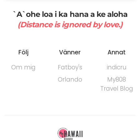
`A`ohe loa i ka hana a ke aloha
(Distance is ignored by love.)
Följ
Vänner
Annat
Om mig
Fatboy's
indicru
Orlando
My808
Travel Blog