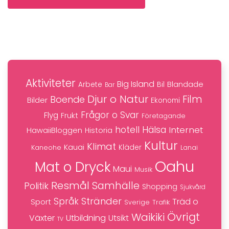
Aktiviteter
Big Island
Blandade
Bil
Arbete
Bar
Djur o Natur
Film
Boende
Bilder
Ekonomi
Frågor o Svar
Flyg
Frukt
Företagande
hotell
Hälsa
Internet
HawaiiBloggen
Historia
Kultur
Klimat
Kauai
Kaneohe
Kläder
Lanai
Oahu
Mat o Dryck
Maui
Musik
Resmål
Samhälle
Politik
Shopping
Sjukvård
Stränder
Språk
Träd o
Sport
Trafik
Sverige
Övrigt
Waikiki
Växter
Utbildning
Utsikt
TV