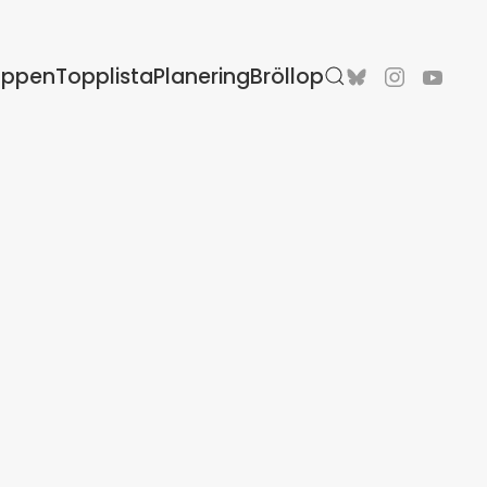
oppen
Topplista
Planering
Bröllop