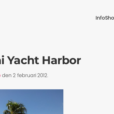
Info
Sh
i Yacht Harbor
e
den
2 februari 2012
.