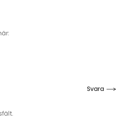
här:
Svara
fält.