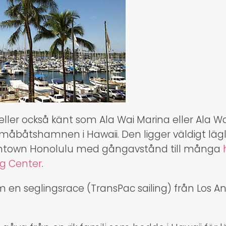
 eller också känt som Ala Wai Marina eller Ala W
småbåtshamnen i Hawaii. Den ligger väldigt läg
wntown Honolulu med gångavstånd till många
g Center
.
 en seglingsrace (TransPac sailing) från Los Ang