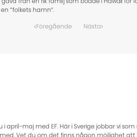
åva från en rik familj som bodde i Hawaii för 
 en ”folkets hamn”.
Föregående
Nästa
u i april-maj med EF. Här i Sverige jobbar vi so
 med. Vet du om det finns någon möjlighet att 