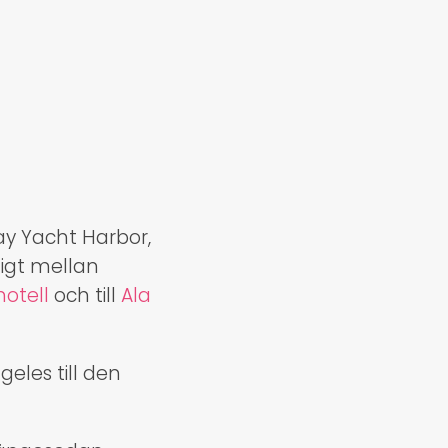
ay Yacht Harbor,
ligt mellan
hotell
och till
Ala
eles till den