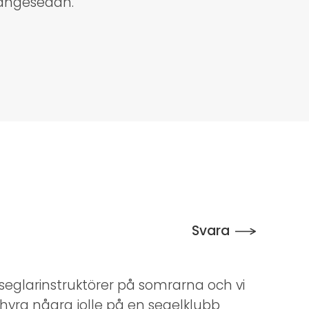
längesedan.
Svara
m seglarinstruktörer på somrarna och vi
hyra några jolle på en segelklubb