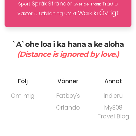
Stränder
Språk
Träd o
Sport
Trafik
Sverige
Övrigt
Waikiki
Växter
Utbildning
Utsikt
TV
`A`ohe loa i ka hana a ke aloha
(Distance is ignored by love.)
Följ
Vänner
Annat
Om mig
Fatboy's
indicru
Orlando
My808
Travel Blog