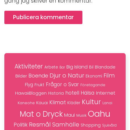
gång jag skriver en kommentar.
Publicera kommentar
Aktiviteter
Big Island
Blandade
Bil
Arbete
Bar
Djur o Natur
Film
Boende
Bilder
Ekonomi
Frågor o Svar
Flyg
Frukt
Företagande
hotell
Hälsa
Internet
HawaiiBloggen
Historia
Kultur
Klimat
Kauai
Kaneohe
Kläder
Lanai
Oahu
Mat o Dryck
Maui
Musik
Resmål
Samhälle
Politik
Shopping
Sjukvård