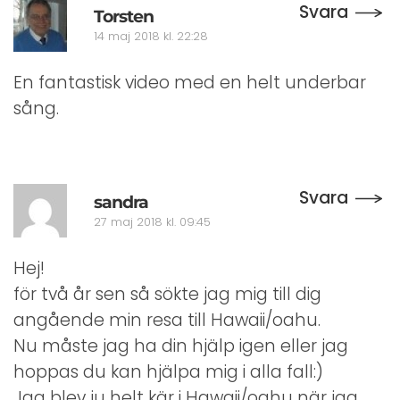
Svara
Torsten
14 maj 2018 kl. 22:28
En fantastisk video med en helt underbar
sång.
Svara
sandra
27 maj 2018 kl. 09:45
Hej!
för två år sen så sökte jag mig till dig
angående min resa till Hawaii/oahu.
Nu måste jag ha din hjälp igen eller jag
hoppas du kan hjälpa mig i alla fall:)
Jag blev ju helt kär i Hawaii/oahu när jag