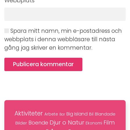
Webbplats
Spara mitt namn, min e-postadress och
webbplats i denna webbläsare till nästa
gång jag skriver en kommentar.
Publicera kommentar
Aktiviteter
Big Island
Blandade
Bil
Arbete
Bar
Djur o Natur
Film
Boende
Bilder
Ekonomi