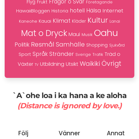
Frågor o Svar
Flyg
Frukt
Företagande
hotell
Hälsa
Internet
HawaiiBloggen
Historia
Kultur
Klimat
Kauai
Kaneohe
Kläder
Lanai
Oahu
Mat o Dryck
Maui
Musik
Resmål
Samhälle
Politik
Shopping
Sjukvård
Stränder
Språk
Träd o
Sport
Trafik
Sverige
Övrigt
Waikiki
Växter
Utbildning
Utsikt
TV
`A`ohe loa i ka hana a ke aloha
(Distance is ignored by love.)
Följ
Vänner
Annat