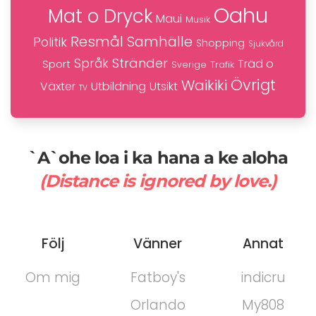
Oahu
Mat o Dryck
Maui
Musik
Resmål
Samhälle
Politik
Shopping
Sjukvård
Stränder
Språk
Träd o
Sport
Trafik
Sverige
Övrigt
Waikiki
Växter
Utbildning
Utsikt
TV
`A`ohe loa i ka hana a ke aloha
(Distance is ignored by love.)
Följ
Vänner
Annat
Om mig
Fatboy's
indicru
Orlando
My808