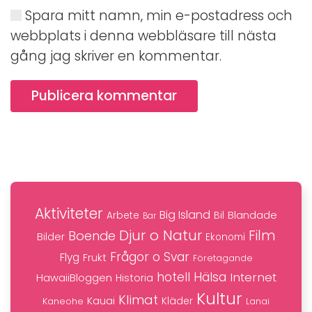
Spara mitt namn, min e-postadress och
webbplats i denna webbläsare till nästa
gång jag skriver en kommentar.
Publicera kommentar
Aktiviteter
Big Island
Blandade
Bil
Arbete
Bar
Djur o Natur
Film
Boende
Bilder
Ekonomi
Frågor o Svar
Flyg
Frukt
Företagande
hotell
Hälsa
Internet
HawaiiBloggen
Historia
Kultur
Klimat
Kauai
Kaneohe
Kläder
Lanai