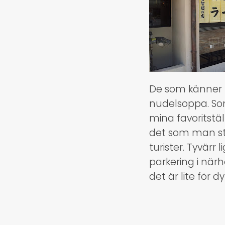
De som känner m
nudelsoppa. Som
mina favoritstä
det som man sti
turister. Tyvärr 
parkering i när
det är lite för 