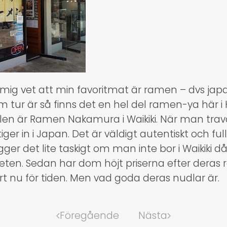
ig vet att min favoritmat är ramen – dvs jap
 tur är så finns det en hel del ramen-ya här i H
llen är Ramen Nakamura i Waikiki. När man trav
ger in i Japan. Det är väldigt autentiskt och fu
ligger det lite taskigt om man inte bor i Waikiki då
heten. Sedan har dom höjt priserna efter deras 
dyrt nu för tiden. Men vad goda deras nudlar är.
Föregående
Nästa