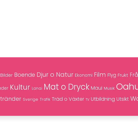
Djur o Natur
Film
Boende
Frå
Bilder
Flyg
Frukt
Ekonomi
Oah
Mat o Dryck
Kultur
Maui
äder
Musik
Lanai
Wa
tränder
Träd o Växter
Utbildning
Utsikt
Trafik
Sverige
TV