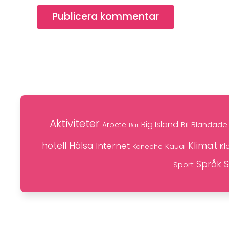
Publicera kommentar
Aktiviteter
Big Island
Blandade 
Bil
Arbete
Bar
Klimat
hotell
Hälsa
Internet
Kauai
Kaneohe
Kl
S
Språk
Sport