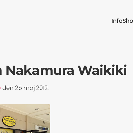
Info
Sh
 Nakamura Waikiki
e
den
25 maj 2012
.