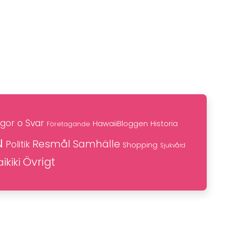
gor o Svar
HawaiiBloggen
Historia
Företagande
u
Resmål
Samhälle
Politik
Shopping
Sjukvård
Övrigt
ikiki