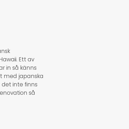
ansk
awaii. Ett av
ar in så känns
llt med japanska
 det inte finns
renovation så