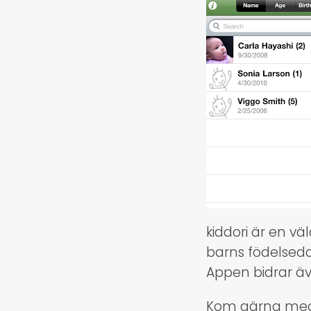
kiddori är en v
barns födelsed
Appen bidrar ä
Kom gärna med 