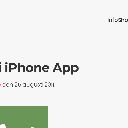
Info
Sh
i iPhone App
e
den
25 augusti 2011
.