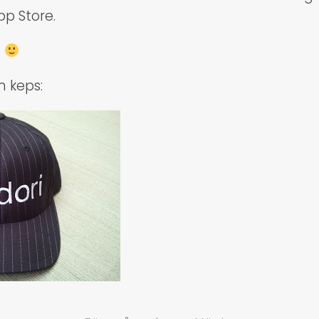
pp Store.
!
 keps: