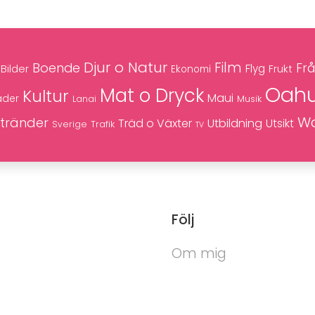
Djur o Natur
Film
Boende
Frå
Bilder
Flyg
Frukt
Ekonomi
Oah
Mat o Dryck
Kultur
Maui
äder
Musik
Lanai
Wa
tränder
Träd o Växter
Utbildning
Utsikt
Trafik
Sverige
TV
Följ
Om mig