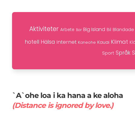
Aktiviteter
Big Island
Blandade 
Bil
Arbete
Bar
Klimat
hotell
Hälsa
Internet
Kauai
Kaneohe
Kl
S
Språk
Sport
`A`ohe loa i ka hana a ke aloha
(Distance is ignored by love.)