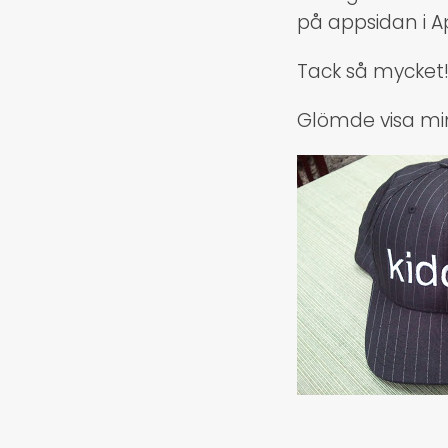
på appsidan i A
Tack så mycket
Glömde visa min