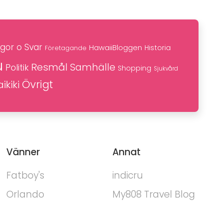
gor o Svar
HawaiiBloggen
Historia
Företagande
u
Resmål
Samhälle
Politik
Shopping
Sjukvård
Övrigt
ikiki
Vänner
Annat
Fatboy's
indicru
Orlando
My808 Travel Blog