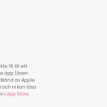
e få till ett
ne app (även
odkänd av Apple
 och ni kan läsa
n i
App Store
.