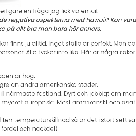
ligare en fråga jag fick via email:
de negativa aspekterna med Hawaii? Kan vara 
e på allt bra man bara hör annars.
er finns ju alltid. Inget ställe är perfekt. Men de
ersoner. Alla tycker inte lika. Här är några sake
aden är hög.
ägre än andra amerikanska städer.
till närmaste fastland. Dyrt och jobbigt om man g
e mycket europeiskt. Mest amerikanskt och asiatis
 liten temperaturskillnad så är det i stort set
 fördel och nackdel).