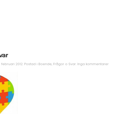
var
till
6 februari 2012
. Postad i
Boende
,
Frågor o Svar
.
Inga kommentarer
Frå
oc
Sva