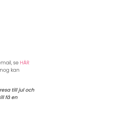
email, se
HÄR
 nog kan
sa till jul och
ll få en