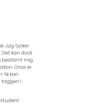
i. Jag tycker
. Det kan dock
ag bestämt mig
mation. Oroa er
. Ni kan
 taggen i
-student.