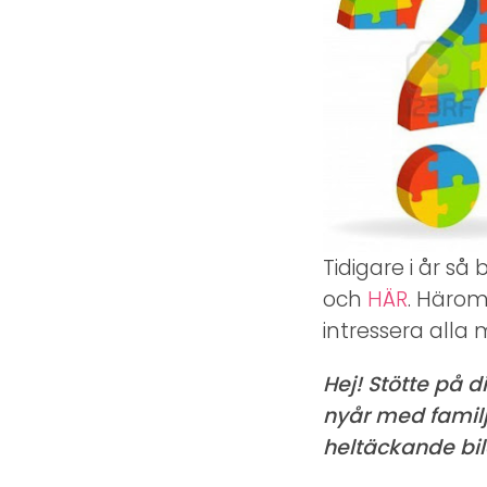
Tidigare i år så
och
HÄR
. Härom
intressera alla 
Hej! Stötte på d
nyår med familj
heltäckande bil