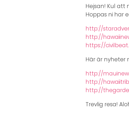
Hejsan! Kul att 
Hoppas ni har 
http://staradve
http://hawaiin
https://civilbeat
Här är nyheter 
http://mauine
http://hawaiitr
http://thegard
Trevlig resa! Alo