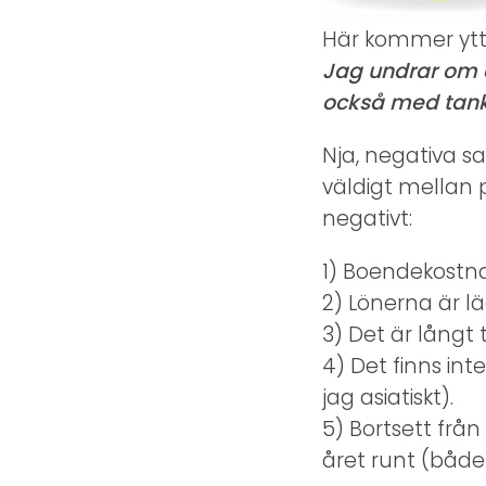
Här kommer ytter
Jag undrar om 
också med tank
Nja, negativa sak
väldigt mellan p
negativt:
1) Boendekostn
2) Lönerna är l
3) Det är långt 
4) Det finns int
jag asiatiskt).
5) Bortsett från
året runt (både