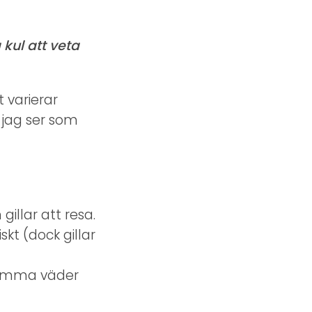
kul att veta
t varierar
r jag ser som
illar att resa.
kt (dock gillar
t samma väder