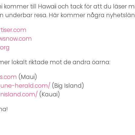
ni kommer till Hawaii och tack för att du läser m
en underbar resa. Här kommer några nyhetslän
rtiser.com
ewsnow.com
.org
mer lokalt riktade mot de andra öarna:
ws.com
(Maui)
ibune-herald.com/
(Big Island)
enisland.com/
(Kauai)
ha!